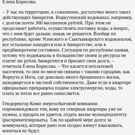
Елена Борисова.
– У нас на территории, к сожалению, достаточно много таких
действующих банкротов. Воркутинский водоканал, например,
с долгом почти 300 миллионов рублей. При этом он
продолжает работать, осуществлять поставку воды, а вопрос,
что с ним будет дальше, никак не решается. Вообще по
республике, кроме Усинского и Сыктывкарского водоканалов,
все остальные находятся или в банкротстве, или в
предбанкротном состоянии. Ситуация по республике аховая,
потому что водоканалы в большинстве своем за ресурсы не
платят ни рубля, банкротятся и бросают свои долги, –
отметила Елена Борисова. – Что касается неплатежей
населения, то они во многом связаны с такими городами, как
Воркута и Инта, где довольно много брошенного жилья,
находящегося в частной собственности. Даже если в квартире
официально прекращена подача электроэнергии, воды, то
плата за тепло все равно начисляется.
Гендиректор Коми энергосбытовой компании
порекомендовала тем, кому их северные квартиры уже не
нужны, а продать не удается, отдать жилье муниципалитету
(расприватизировать). Так по крайней мере долги за
коммуналку, которые рано или поздно начнут взыскивать,
копиться не будут.