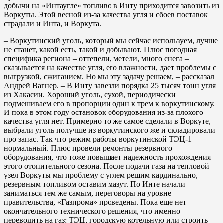
добычи на «Интаугле» топливо в Инту приходится завозить из
Воркуты. Этой весной из-за качества угля и сбоев поставок
страдали и Инта, и Воркута.
– Воркутинский уголь, который мы сейчас используем, лучше
не станет, какой есть, такой и добывают. Плюс погодная
специфика региона – оттепели, метели, много снега –
сказывается на качестве угля, его влажности, дает проблемы с
выгрузкой, сжиганием. Но мы эту задачу решаем, – рассказал
Андрей Вагнер. – В Инту завезли порядка 25 тысяч тонн угля
из Хакасии. Хороший уголь, сухой, периодически
подмешиваем его в пропорции один к трем к воркутинскому.
И пока в этом году остановок оборудования из-за плохого
качества угля нет. Примерно то же самое сделали в Воркуте,
выбрали уголь получше из воркутинского же и складировали
про запас. Так что режим работы воркутинской ТЭЦ-1 –
нормальный. Плюс провели ремонты резервного
оборудования, что тоже повышает надежность прохождения
этого отопительного сезона. После подачи газа на тепловой
узел Воркуты мы проблему с углем решим кардинально,
резервным топливом оставим мазут. По Инте начали
заниматься тем же самым, переговоры на уровне
правительства, «Газпрома» проведены. Пока еще нет
окончательного технического решения, что именно
переводить на газ: ТЭЦ, городскую котельную или строить