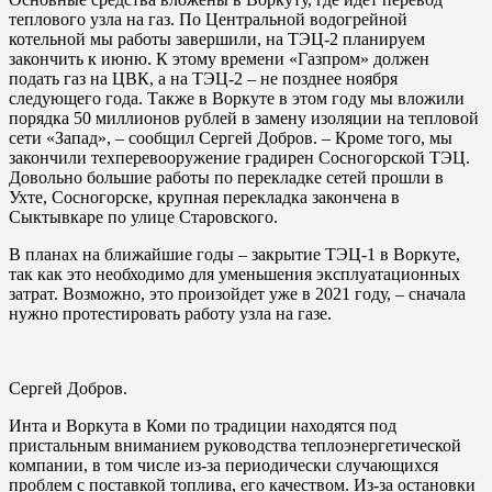
теплового узла на газ. По Центральной водогрейной
котельной мы работы завершили, на ТЭЦ-2 планируем
закончить к июню. К этому времени «Газпром» должен
подать газ на ЦВК, а на ТЭЦ-2 – не позднее ноября
следующего года. Также в Воркуте в этом году мы вложили
порядка 50 миллионов рублей в замену изоляции на тепловой
сети «Запад», – сообщил Сергей Добров. – Кроме того, мы
закончили техперевооружение градирен Сосногорской ТЭЦ.
Довольно большие работы по перекладке сетей прошли в
Ухте, Сосногорске, крупная перекладка закончена в
Сыктывкаре по улице Старовского.
В планах на ближайшие годы – закрытие ТЭЦ-1 в Воркуте,
так как это необходимо для уменьшения эксплуатационных
затрат. Возможно, это произойдет уже в 2021 году, – сначала
нужно протестировать работу узла на газе.
Сергей Добров.
Инта и Воркута в Коми по традиции находятся под
пристальным вниманием руководства теплоэнергетической
компании, в том числе из-за периодически случающихся
проблем с поставкой топлива, его качеством. Из-за остановки