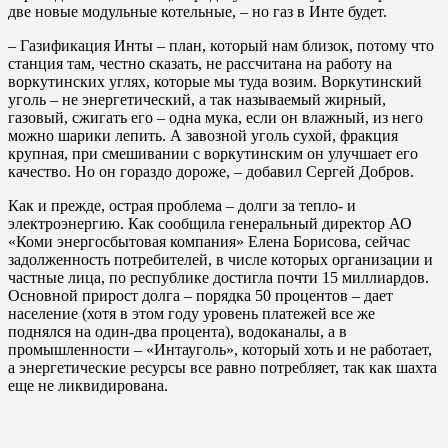
две новые модульные котельные, – но газ в Инте будет.
– Газификация Инты – план, который нам близок, потому что
станция там, честно сказать, не рассчитана на работу на
воркутинских углях, которые мы туда возим. Воркутинский
уголь – не энергетический, а так называемый жирный,
газовый, сжигать его – одна мука, если он влажный, из него
можно шарики лепить. А завозной уголь сухой, фракция
крупная, при смешивании с воркутинским он улучшает его
качество. Но он гораздо дороже, – добавил Сергей Добров.
Как и прежде, острая проблема – долги за тепло- и
электроэнергию. Как сообщила генеральный директор АО
«Коми энергосбытовая компания» Елена Борисова, сейчас
задолженность потребителей, в числе которых организации и
частные лица, по республике достигла почти 15 миллиардов.
Основной прирост долга – порядка 50 процентов – дает
население (хотя в этом году уровень платежей все же
поднялся на один-два процента), водоканалы, а в
промышленности – «Интауголь», который хоть и не работает,
а энергетические ресурсы все равно потребляет, так как шахта
еще не ликвидирована.