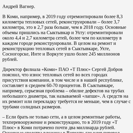
Андрей Вагнер.
В Коми, например, в 2019 году отремонтировали более 8,3
километра тепловых сетей, реконструировали – более 3,7
километра, это в 2,7 раза больше, чем в 2018 году. Основные
объемы пришлись на Сыктывкар и Ухту: отремонтировали
около 4,4 и 2,7 километра сетей, более чем по километру в
каждом городе реконструировали. В целом на ремонт и
реконструкцию тепловых сетей в Сыктывкаре, Ухте,
Сосногорске, Инте и Воркуте ушло более 245 миллионов
рублей.
Директор филиала «Коми» ПАО «Т Плюс» Сергей Добров
пояснил, что износ тепловых сетей во всех городах
присутствия компании, в том числе и в нашей республике,
составляет в среднем 60-70 процентов. В Сыктывкаре,
например, серьезная проблема – обилие дефектов на трубах
небольшого диаметра, так называемой «лапше». А средств на
их ремонт или перекладку требуется не меньше, чем в случае с
трубами солидных размеров.
– Если брать не только сети, а в целом ремонтные работы,
техперевооружение и реконструкцию, то в 2019 году «Т
Плюс» в Коми потрачено почти два миллиарда рублей.
Основные средства вложены в Воркуту, где идет перевод