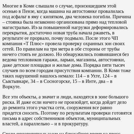
Многие в Коми слышали о случае, произошедшем этой
осенью в Пензе, когда машина на автостоянке провалилась
под асфальт в яму с кипятком, два человека погибли. Причина
– стоянка была незаконно организована прямо над тепловой
магистралью. Из-за повышенной нагрузки деформировались
перекрытия, достаточно новая труба начала ржаветь, в
результате ее прорвало, почву подмыло. После этого ЧП
компания «Т Плюс» провела проверку охранных зон своих
сетей. По правилам на три метра в обе стороны от трубы
ничего стоять не должно. Но обнаружились появившиеся без
ведома тепловиков гаражи, ларьки, магазины, автостоянки,
даже детские площадки и жилые дома. Порядка пяти тысяч
случаев по всем городам присутствия компании. В Коми тоже
таких нарушений нашлось немало: 114 – в Ухте, 124 – в
Сыктывкаре, 34 – в Сосногорске, 15 – в Инте, два – в
Воркуте.
Все эти объекты, а значит и люди, находятся в зоне большого
риска. И даже если ничего не произойдет, когда дойдет дело
до ремонта этого участка сети, сооружения все равно
придется сносить. Поэтому по результатам проверки готовятся
письма в адрес собственников объектов, муниципальных
властей, а параллельно – и в прокуратуру.
Среди приоритетных задач на ближайшее время на пресс-