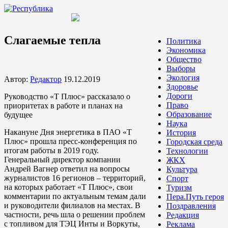
Слагаемые тепла
Политика
Экономика
Общество
Выборы
Экология
Автор:
Редактор
19.12.2019
Здоровье
Дороги
Руководство «Т Плюс» рассказало о
Право
приоритетах в работе и планах на
Образование
будущее
Наука
Накануне Дня энергетика в ПАО «Т
История
Плюс» прошла пресс-конференция по
Городская среда
итогам работы в 2019 году.
Технологии
Генеральный директор компании
ЖКХ
Андрей Вагнер ответил на вопросы
Культура
журналистов 16 регионов – территорий,
Спорт
на которых работает «Т Плюс», свои
Туризм
комментарии по актуальным темам дали
Пера.Путь героя
и руководители филиалов на местах. В
Поздравления
частности, речь шла о решении проблем
Редакция
с топливом для ТЭЦ Инты и Воркуты,
Реклама