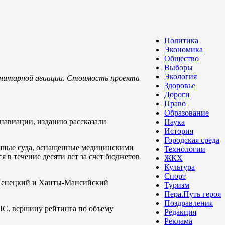
Политика
Экономика
Общество
Выборы
Экология
санитарной авиации. Стоимость проекта
Здоровье
Дороги
Право
Образование
навиации, изданию рассказали
Наука
История
Городская среда
ушные суда, оснащенные медицинскими
Технологии
 в течение десяти лет за счет бюджетов
ЖКХ
Культура
Спорт
‑Ненецкий и Ханты‑Мансийский
Туризм
Пера.Путь героя
Поздравления
ЧС, вершину рейтинга по объему
Редакция
Реклама