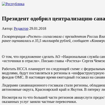
Президент одобрил централизацию сан
Автор:
Редактор
29.01.2018
Госкорпорация «Ростех» согласовала с президентом России 
ранее оценивалась в 35,5 миллиарда рублей, сообщает «Комме
О том, что предложение сделать АО «Национальная служба са
«источники в отрасли». Письмо главы «Ростеха» Сергея Чеме
Работать НССА планирует по следующей схеме: с федеральным
модулями, будут поставляться в регионы в «инфраструктурную 
фондов ОМС. В настоящее время ежегодный госзаказ на санави
Лидерами санавиационного госзаказа стали регионы, облада
автономные округа, Красноярский край и Якутия. В пятерку л
Несмотря на то что большей части регионов авиауслуги предо
оказанных услуг заняли частные перевозчики.