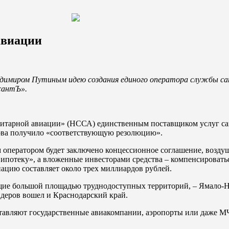
авиации
Владимиром Путиным идею создания единого оператора службы 
рсантЪ».
нитарной авиации» (НССА) единственным поставщиком услуг са
зова получило «соответствующую резолюцию».
 оператором будет заключено концессионное соглашение, возд
ипотеку», а вложенные инвесторами средства – компенсироваться
ацию составляет около трех миллиардов рублей.
ющие большой площадью труднодоступных территорий, – Ямало
идеров вошел и Краснодарский край.
ставляют государственные авиакомпании, аэропорты или даже М