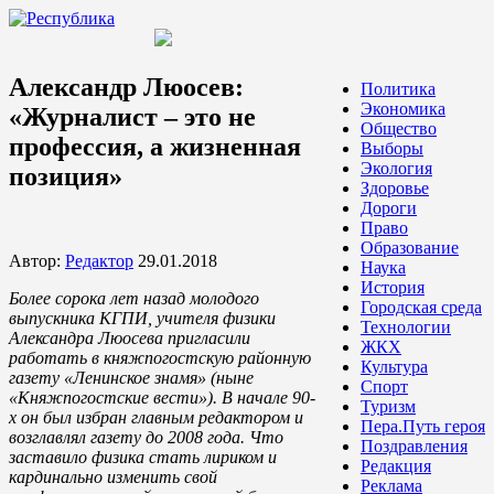
Александр Люосев:
Политика
Экономика
«Журналист – это не
Общество
профессия, а жизненная
Выборы
Экология
позиция»
Здоровье
Дороги
Право
Образование
Автор:
Редактор
29.01.2018
Наука
История
Более сорока лет назад молодого
Городская среда
выпускника КГПИ, учителя физики
Технологии
Александра Люосева пригласили
ЖКХ
работать в княжпогостскую районную
Культура
газету «Ленинское знамя» (ныне
Спорт
«Княжпогостские вести»). В начале 90-
Туризм
х он был избран главным редактором и
Пера.Путь героя
возглавлял газету до 2008 года. Что
Поздравления
заставило физика стать лириком и
Редакция
кардинально изменить свой
Реклама