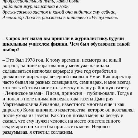
профессиональный путь, какой была
районная журналистика в годы
брежневского застоя и какой она видится ему сейчас,
Александр Люосев рассказал в интервью «Республике».
– Сорок лет назад вы пришли в журналистику, будучи
школьным учителем физики. Чем был обусловлен такой
выбор?
– Это был 1978 год. К тому времени, несмотря на юный
возраст, на ниве образования у меня уже начинала
складываться неплохая карьера: я уже год отработал в
должности директора вечерней школы в Емве. Как директор
часто бывал на разных совещаниях, семинарах, и мне всегда
хотелось об этом написать заметку в нашу районную газету
«Ленинское знамя». Писал, приносил – публиковали. Тогда я
и попал в поле внимания редактора газеты Дмитрия
Мартемьяновича Леканова, известного многим еще и как
директор Коми книжного издательства, которое он возглавлял
после ухода из газеты. Как-то он позвал меня на беседу и
сказал, что ему нужен человек на место ответственного
секретаря и он хотел бы пригласить меня. Недолго
раздумывая, я ответил согласием.