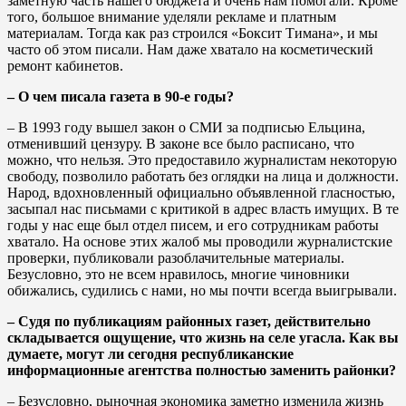
заметную часть нашего бюджета и очень нам помогали. Кроме
того, большое внимание уделяли рекламе и платным
материалам. Тогда как раз строился «Боксит Тимана», и мы
часто об этом писали. Нам даже хватало на косметический
ремонт кабинетов.
– О чем писала газета в 90-е годы?
– В 1993 году вышел закон о СМИ за подписью Ельцина,
отменивший цензуру. В законе все было расписано, что
можно, что нельзя. Это предоставило журналистам некоторую
свободу, позволило работать без оглядки на лица и должности.
Народ, вдохновленный официально объявленной гласностью,
засыпал нас письмами с критикой в адрес власть имущих. В те
годы у нас еще был отдел писем, и его сотрудникам работы
хватало. На основе этих жалоб мы проводили журналистские
проверки, публиковали разоблачительные материалы.
Безусловно, это не всем нравилось, многие чиновники
обижались, судились с нами, но мы почти всегда выигрывали.
– Судя по публикациям районных газет, действительно
складывается ощущение, что жизнь на селе угасла. Как вы
думаете, могут ли сегодня республиканские
информационные агентства полностью заменить районки?
– Безусловно, рыночная экономика заметно изменила жизнь