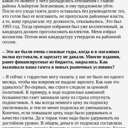
какой-то момент у него разладились отношения с главой
района Альбертом Зизгановым, и ему предложили уйти.
После его ухода газета долго оставалась без руководителя: тех,
кто готов был ее возглавить, не пропускали районные власти,
а те, кому предлагали эту должность, отказывались. Это был
1993 год. Тогда принцип избрания был уже коллективный, за
кандидата должен проголосовать коллектив. Меня избрал
коллектив. Потом мою кандидатуру утвердили на районной
сессии.
– Это же были очень сложные годы, когда и в магазинах
полки пустовали, и зарплату не давали. Многие издания,
ранее финансируемые из бюджета, закрылись. Как
выживала ваша газета в новых рыночных условиях?
– Я сейчас с гордостью могу сказать: у нас не было ни одного
месяца, чтобы мы вовремя не выдали зарплату. Как нам это
удавалось? Во-первых, мы строго следили за ценовой
политикой. К примеру, в ходе подписных кампаний
большинство газет занижали цену из страха отпугнуть
подписчиков. А мы всегда немного цену на подписку
увеличивали, и тем не менее подписка не уменьшалась.
Конечно, если повышали цену, надо было удерживать и
качество газеты. Да и тираж тоже надо было удерживать на
достойном уровне. В общем, деньги от подписки составляли