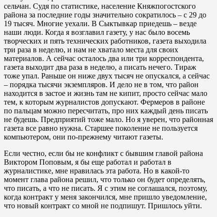
сельчан. Судя по статистике, население Княжпогостского
района за последние годы значительно сократилось – с 29 до
19 тысяч. Многие уехали. В Сыктывкар приедешь – везде
наши люди. Когда я возглавил газету, у нас было восемь
творческих и пять технических работников, газета выходила
три раза в неделю, и нам не хватало места для своих
материалов. А сейчас осталось два или три корреспондента,
газета выходит два раза в неделю, а писать нечего. Тираж
тоже упал. Раньше он ниже двух тысяч не опускался, а сейчас
– порядка тысячи экземпляров. И дело не в том, что район
находится в застое и жизнь там не кипит, просто сейчас мало
тем, к которым журналистов допускают. Фермеров в районе
по пальцам можно пересчитать, про них каждый день писать
не будешь. Предприятий тоже мало. Но я уверен, что районная
газета все равно нужна. Старшее поколение не пользуется
компьютером, они по-прежнему читают газеты.
Если честно, если бы не конфликт с бывшим главой района
Виктором Поповым, я бы еще работал и работал в
журналистике, мне нравилась эта работа. Но в какой-то
момент глава района решил, что только он будет определять,
что писать, а что не писать. Я с этим не соглашался, поэтому,
когда контракт у меня закончился, мне пришло уведомление,
что новый контракт со мной не подпишут. Пришлось уйти.