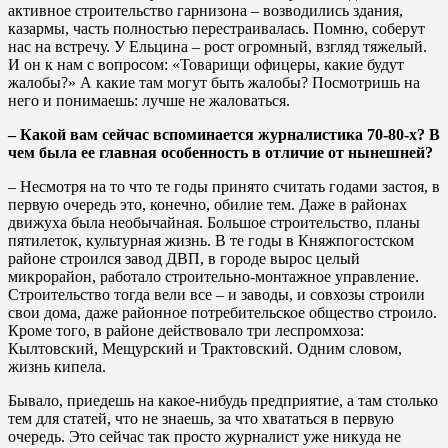
активное строительство гарнизона – возводились здания,
казармы, часть полностью перестраивалась. Помню, соберут
нас на встречу. У Ельцина – рост огромный, взгляд тяжелый.
И он к нам с вопросом: «Товарищи офицеры, какие будут
жалобы?» А какие там могут быть жалобы? Посмотришь на
него и понимаешь: лучше не жаловаться.
– Какой вам сейчас вспоминается журналистика 70-80-х? В
чем была ее главная особенность в отличие от нынешней?
– Несмотря на то что те годы принято считать годами застоя, в
первую очередь это, конечно, обилие тем. Даже в районах
движуха была необычайная. Большое строительство, планы
пятилеток, культурная жизнь. В те годы в Княжпогостском
районе строился завод ДВП, в городе вырос целый
микрорайон, работало строительно-монтажное управление.
Строительство тогда вели все – и заводы, и совхозы строили
свои дома, даже районное потребительское общество строило.
Кроме того, в районе действовало три леспромхоза:
Кылтовский, Мещурский и Трактовский. Одним словом,
жизнь кипела.
Бывало, приедешь на какое-нибудь предприятие, а там столько
тем для статей, что не знаешь, за что хвататься в первую
очередь. Это сейчас так просто журналист уже никуда не