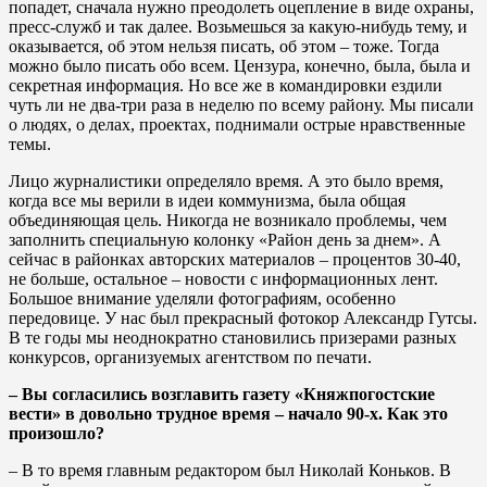
попадет, сначала нужно преодолеть оцепление в виде охраны,
пресс-служб и так далее. Возьмешься за какую-нибудь тему, и
оказывается, об этом нельзя писать, об этом – тоже. Тогда
можно было писать обо всем. Цензура, конечно, была, была и
секретная информация. Но все же в командировки ездили
чуть ли не два-три раза в неделю по всему району. Мы писали
о людях, о делах, проектах, поднимали острые нравственные
темы.
Лицо журналистики определяло время. А это было время,
когда все мы верили в идеи коммунизма, была общая
объединяющая цель. Никогда не возникало проблемы, чем
заполнить специальную колонку «Район день за днем». А
сейчас в районках авторских материалов – процентов 30-40,
не больше, остальное – новости с информационных лент.
Большое внимание уделяли фотографиям, особенно
передовице. У нас был прекрасный фотокор Александр Гутсы.
В те годы мы неоднократно становились призерами разных
конкурсов, организуемых агентством по печати.
– Вы согласились возглавить газету «Княжпогостские
вести» в довольно трудное время – начало 90-х. Как это
произошло?
– В то время главным редактором был Николай Коньков. В