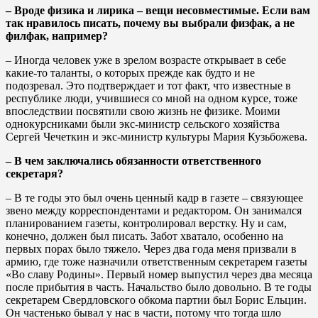
– Вроде физика и лирика – вещи несовместимые. Если вам
так нравилось писать, почему вы выбрали физфак, а не
филфак, например?
– Иногда человек уже в зрелом возрасте открывает в себе
какие-то таланты, о которых прежде как будто и не
подозревал. Это подтверждает и тот факт, что известные в
республике люди, учившиеся со мной на одном курсе, тоже
впоследствии посвятили свою жизнь не физике. Моими
однокурсниками были экс-министр сельского хозяйства
Сергей Чечеткин и экс-министр культуры Мария Кузьбожева.
– В чем заключались обязанности ответственного
секретаря?
– В те годы это был очень ценный кадр в газете – связующее
звено между корреспондентами и редактором. Он занимался
планированием газеты, контролировал верстку. Ну и сам,
конечно, должен был писать. Забот хватало, особенно на
первых порах было тяжело. Через два года меня призвали в
армию, где тоже назначили ответственным секретарем газеты
«Во славу Родины». Первый номер выпустил через два месяца
после прибытия в часть. Начальство было довольно. В те годы
секретарем Свердловского обкома партии был Борис Ельцин.
Он частенько бывал у нас в части, потому что тогда шло