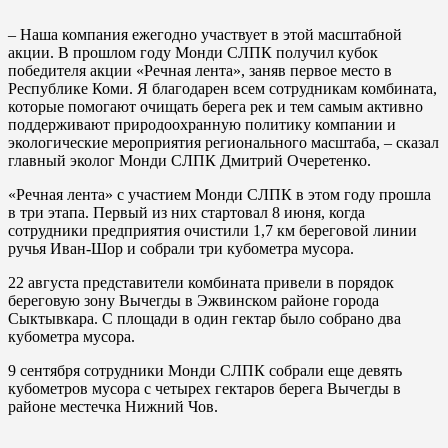
– Наша компания ежегодно участвует в этой масштабной
акции. В прошлом году Монди СЛПК получил кубок
победителя акции «Речная лента», заняв первое место в
Республике Коми. Я благодарен всем сотрудникам комбината,
которые помогают очищать берега рек и тем самым активно
поддерживают природоохранную политику компании и
экологические мероприятия регионального масштаба, – сказал
главный эколог Монди СЛПК Дмитрий Очеретенко.
«Речная лента» с участием Монди СЛПК в этом году прошла
в три этапа. Первый из них стартовал 8 июня, когда
сотрудники предприятия очистили 1,7 км береговой линии
ручья Иван-Шор и собрали три кубометра мусора.
22 августа представители комбината привели в порядок
береговую зону Вычегды в Эжвинском районе города
Сыктывкара. С площади в один гектар было собрано два
кубометра мусора.
9 сентября сотрудники Монди СЛПК собрали еще девять
кубометров мусора с четырех гектаров берега Вычегды в
районе местечка Нижний Чов.