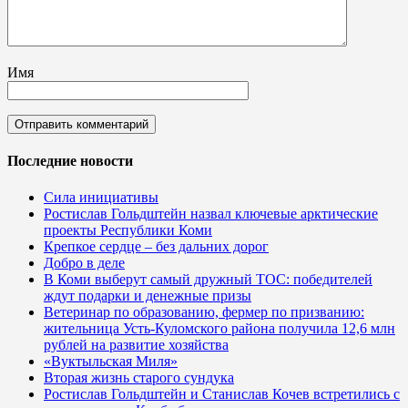
Имя
Последние новости
Сила инициативы
Ростислав Гольдштейн назвал ключевые арктические
проекты Республики Коми
Крепкое сердце – без дальних дорог
Добро в деле
В Коми выберут самый дружный ТОС: победителей
ждут подарки и денежные призы
Ветеринар по образованию, фермер по призванию:
жительница Усть-Куломского района получила 12,6 млн
рублей на развитие хозяйства
«Вуктыльская Миля»
Вторая жизнь старого сундука
Ростислав Гольдштейн и Станислав Кочев встретились с