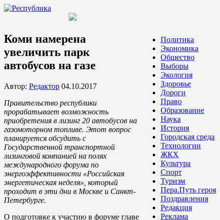
Коми намерена
Политика
Экономика
увеличить парк
Общество
автобусов на газе
Выборы
Экология
Здоровье
Автор:
Редактор
04.10.2017
Дороги
Право
Правительство республики
Образование
прорабатывает возможность
Наука
приобретения в лизинг 20 автобусов на
История
газомоторном топливе. Этот вопрос
Городская среда
планируется обсудить с
Технологии
Государственной транспортной
ЖКХ
лизинговой компанией на полях
Культура
международного форума по
Спорт
энергоэффективности «Российская
Туризм
энергетическая неделя», который
Пера.Путь героя
проходит в эти дни в Москве и Санкт-
Поздравления
Петербурге.
Редакция
Реклама
О подготовке к участию в форуме главе