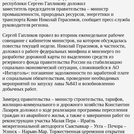
республики Сергею Гапликову доложил
заместитель председателя правительства – министр
промышленности, природных ресурсов, энергетики и
транспорта Коми Николай Герасимов, сообщает пресс-служба
руководителя региона.
Сергей Гапликов провел во вторник еженедельное рабочее
совещание с кабинетом министров, на котором обсуждалась
повестка текущей недели. Николай Герасимов, в частности,
доложил о работе федеральных минфина и минэнерго по
разработке дорожной карты по выделению средств из
резервного фонда правительства России на стабилизацию
социально-экономической ситуации, сложившейся в АО
«Интауголь»: погашение задолженности по заработной плате
и социальным обязательствам, проведение необходимых
мероприятий по запуску лавы №843 и возобновлению
добычных работ.
Зампред правительства – министр строительства, тарифов,
жилищно-коммунального и дорожного хозяйства Константин
Лазарев доложил о ходе реализации программы переселения
граждан из аварийного жилья, а также о завершении работ по
реконструкции участка Малая Пера – Ираёль
межрегиональной автодороги Сыктывкар – Ухта – Печора –
Усинск – Нарьян-Мар. Торжественная церемония открытия