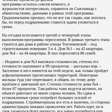
программы осталось совсем немного, и
журналистов интересовало, справится ли Сыктывкар с
обязательствами, данными в рамках этой программы.
Градоначальник признал, что не все так гладко, как хотелось
бы, но перед подрядчиками ставится задача уложиться в
сроки.
На сегодня исполняются третий и четвертый этапы
выполнения программы переселения. В рамках третьего этапа
строится два дома в районе улицы Тентюковской – под
строительными номерами 3 и 4. Дом №3 – на 42 квартиры,
дом №4 – на 44 квартиры. В них переселятся 86 семей.
– Недавно в дом №3 выезжала госкомиссия, степень его
готовности оценивают в 99 процентов, – рассказал мэр. –
Заселение в него начнется на этой неделе, как только пройдет
асфальтирование прилегающих территорий. Некоторые
жильцы туда уже переезжают, в общем, по этому дому
проблем и замечаний нет. Степень готовности дома №4 –
более 87 процентов. Там работы тоже ведутся активно, на
объекте работают не менее сорока человек. Но сдача в
установленные сроки потребует больших усилий от
подрядчиков. Стройматериалы все есть в наличии, со стороны
администрации никаких проволочек нет. Работа идет, но в
срок уложиться будет непросто, все равно потребуется еще