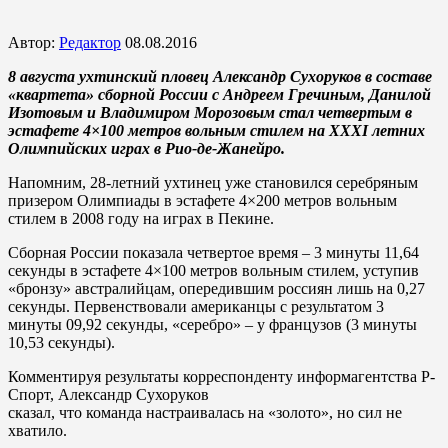
Автор:
Редактор
08.08.2016
8 августа ухтинский пловец Александр Сухоруков в составе
«квартета» сборной России с Андреем Гречиным, Данилой
Изотовым и Владимиром Морозовым стал четвертым в
эстафете 4×100 метров вольным стилем на XXXI летних
Олимпийских играх в Рио-де-Жанейро.
Напомним, 28-летний ухтинец уже становился серебряным
призером Олимпиады в эстафете 4×200 метров вольным
стилем в 2008 году на играх в Пекине.
Сборная России показала четвертое время – 3 минуты 11,64
секунды в эстафете 4×100 метров вольным стилем, уступив
«бронзу» австралийцам, опередившим россиян лишь на 0,27
секунды. Первенствовали американцы с результатом 3
минуты 09,92 секунды, «серебро» – у французов (3 минуты
10,53 секунды).
Комментируя результаты корреспонденту информагентства Р-
Спорт, Александр Сухоруков
сказал, что команда настраивалась на «золото», но сил не
хватило.