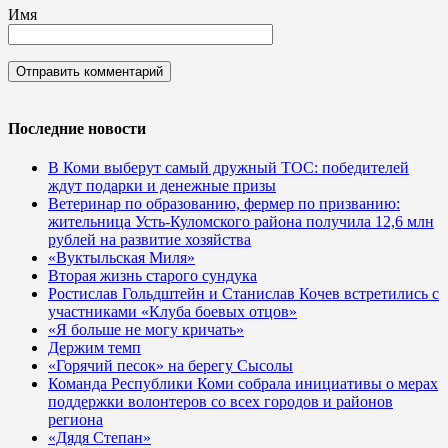
Имя
Последние новости
В Коми выберут самый дружный ТОС: победителей
ждут подарки и денежные призы
Ветеринар по образованию, фермер по призванию:
жительница Усть-Куломского района получила 12,6 млн
рублей на развитие хозяйства
«Вуктыльская Миля»
Вторая жизнь старого сундука
Ростислав Гольдштейн и Станислав Кочев встретились с
участниками «Клуба боевых отцов»
«Я больше не могу кричать»
Держим темп
«Горячий песок» на берегу Сысолы
Команда Республики Коми собрала инициативы о мерах
поддержки волонтеров со всех городов и районов
региона
«Дядя Степан»