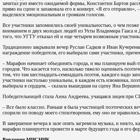
зачитал рэп вместо ожидаемой формы, Константин Бартов рас
прямо на сцене и запаковала его в конверт. «Я его отправлю»,
выделялся эмоциональным и громким голосом.
Все участники запомнились своей уникальностью, о чем позж
вниманием и двух молодых людей из Ухты Владимира Гааса и Д
того, что УГТУ отказал ей и еще четырем возможным участник
Традиционно закрывали вечер Руслан Садков и Иван Кучеренко
награждение победителя, его выбирали сами участники, причем
– Марафон начинает объединять города, и мы планируем вый-т
городов. Что касается того, насколько тяжело оценивать поэтич
том, что там шестнадцать-семнадцать поэтов, каждого надо зап
участники настолько уникальны, в каждом есть изюминка, поэт
выбирала я сердцем, – сказала вышедшая на сцену Яна Вершин
Победительницей стала Анна Андреева, учащаяся лицея при СГУ
– Все было классно. Раньше я была участницей поэтических ве
спорили по поводу моего стихотворения, ему оно не нравилось
В завершение вечера в зале опять загремела музыка, и никто, 
марафон планируется провести в марте будущего года и его фо
Виктория МИСНИК