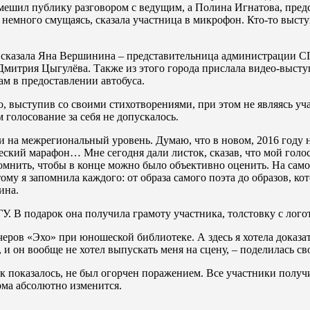
смешил публику разговором с ведущим, а Полина Игнатова, пред
 – немного смущаясь, сказала участница в микрофон. Кто-то высту
е сказала Яна Вершинина – представительница администрации С
митрия Цыгулёва. Также из этого города прислала видео-высту
ам в предоставлении автобуса.
, выступив со своими стихотворениями, при этом не являясь уч
 голосование за себя не допускалось.
и на межрегиональный уровень. Думаю, что в новом, 2016 году 
еский марафон… Мне сегодня дали листок, сказав, что мой голос 
омнить, чтобы в конце можно было объективно оценить. На самом
ому я запомнила каждого: от образа самого поэта до образов, к
ина.
. В подарок она получила грамоту участника, толстовку с логот
черов «Эхо» при юношеской библиотеке. А здесь я хотела доказа
, и он вообще не хотел выпускать меня на сцену, – поделилась 
как показалось, не был огорчен поражением. Все участники получ
рма абсолютно изменится.