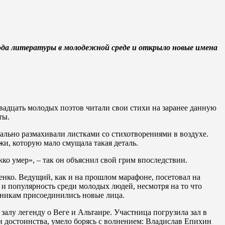
Года литературы в молодежной среде и открыло новые имена
вадцать молодых поэтов читали свои стихи на заранее данную
ты.
ально размахивали листками со стихотворениями в воздухе.
и, которую мало смущала такая деталь.
о умер», – так он объяснил свой грим впоследствии.
нко. Ведущий, как и на прошлом марафоне, посетовал на
 и популярность среди молодых людей, несмотря на то что
стникам присоединились новые лица.
алу легенду о Веге и Альтаире. Участница погрузила зал в
и достоинства, умело борясь с волнением: Владислав Епихин