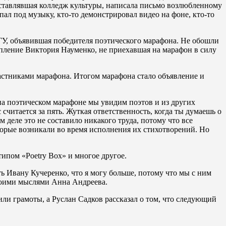
ставлявшая колледж культуры, написала письмо возлюбленному
пал под музыку, кто-то демонстрировал видео на фоне, кто-то
ГУ, объявившая победителя поэтического марафона. Не обошли
пление Виктория Науменко, не приехавшая на марафон в силу
астниками марафона. Итогом марафона стало объявление и
на поэтическом марафоне мы увидим поэтов и из других
считается за пять. Жуткая ответственность, когда ты думаешь о
 деле это не составило никакого труда, потому что все
оторые возникали во время исполнения их стихотворений. Но
ипом «Poetry Box» и многое другое.
ть Ивану Кучеренко, что я могу больше, потому что мы с ним
своими мыслями Анна Андреева.
или грамоты, а Руслан Садков рассказал о том, что следующий