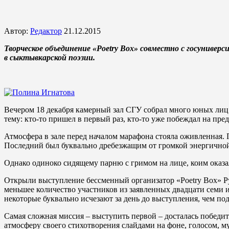
Автор:
Редактор
21.12.2015
Творческое объединение «Poetry Box» совместно с госунив
в сыктывкарской поэзии.
Вечером 18 декабря камерный зал СГУ собрал много юных лиц: 
тему: кто-то пришел в первый раз, кто-то уже побеждал на пр
Атмосфера в зале перед началом марафона стояла оживленная.
Последний был буквально дребезжащим от громкой энергичной м
Однако одиноко сидящему парню с гримом на лице, коим оказа
Открыли выступление бессменный организатор «Poetry Box» Р
меньшее количество участников из заявленных двадцати семи и
некоторые буквально исчезают за день до выступления, чем по
Самая сложная миссия – выступить первой – досталась победит
атмосферу своего стихотворения слайдами на фоне, голосом, м