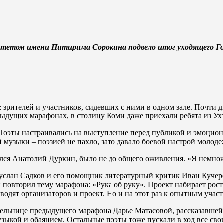
ерситетом имени Питирима Сорокина подвело итог уходящего 
зрителей и участников, сидевших с ними в одном зале. Почти д
едыдущих марафонах, в столицу Коми даже приехали ребята из Ух
 Поэты настраивались на выступление перед публикой и эмоцион
узыки – поэзией не пахло, зато давало боевой настрой молодеж
лся Анатолий Дуркин, было не до общего оживления. «Я немножк
услан Садков и его помощник литературный критик Иван Кучере
 повторил тему марафона: «Рука об руку». Проект набирает рост
дводят организаторов и проект. Но и на этот раз к опытным уча
ельнице предыдущего марафона Дарье Матасовой, рассказавшей з
узыкой и обаянием. Остальные поэты тоже пускали в ход все сво