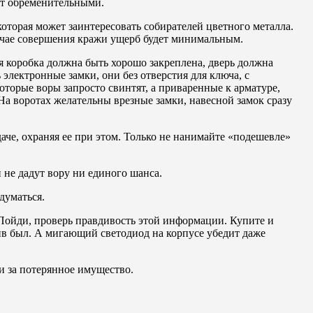
дут обременительными.
которая может заинтересовать собирателей цветного металла.
учае совершения кражи ущерб будет минимальным.
я коробка должна быть хорошо закреплена, дверь должна
 электронные замки, они без отверстия для ключа, с
оторые воры запросто свинтят, а приваренные к арматуре,
На воротах желательны врезные замки, навесной замок сразу
аче, охраняя ее при этом. Только не нанимайте «подешевле»
не дадут вору ни единого шанса.
думаться.
Пойди, проверь правдивость этой информации. Купите и
ив был. А мигающий светодиод на корпусе убедит даже
ги за потерянное имущество.