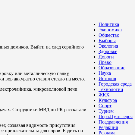
Политика
Экономика
Общество
Выборы
Экология
чных домиков. Выйти на след серийного
Здоровье
Дороги
Право
Образование
Наука
ровку или металлическую палку,
История
 вор аккуратно ставил стекло на место.
Городская среда
 электрочайника, микроволновой печи.
Технологии
ЖКХ
Культура
Спорт
 дачах. Сотрудники МВД по РК рассказали
Туризм
Пера.Путь героя
Поздравления
нег, создавая видимость присутствия
Редакция
ее привлекательны для воров. Ездить на
Реклама