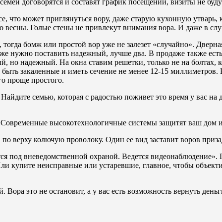
 семей договорятся и составят график посещений, визиты не бу
се, что может приглянуться вору, даже старую кухонную утварь, 
 весны. Голые стены не привлекут внимания вора. И даже в сл
 тогда бомж или простой вор уже не залезет «случайно». Дверна
оже нужно поставить надежный, лучше два. В продаже также есть
 но надежный. На окна ставим решетки, только не на болтах, к
 быть закаленные и иметь сечение не менее 12-15 миллиметров. 
го проще простого.
айдите семью, которая с радостью поживет это время у вас на д
 Современные высокотехнологичные системы защитят ваш дом и 
 по верху колючую проволоку. Один ее вид заставит воров приза
я под вневедомственной охраной. Ведется видеонаблюдение». 
 Или купите неисправные или устаревшие, главное, чтобы объект
. Вора это не остановит, а у вас есть возможность вернуть день