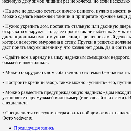
нежилую дачу зимой лишний раз не хочется, но если несколько
• На даче не должно остаться ничего ценного, нужно вывезти в
Можно сделать надежный тайник и припрятать нужные вещи до
• Нужно укрепить дом, поставить стальную или двойную дверь,
открываться наружу – тогда ее просто так не выбьешь. Замок т
дистанционным пультом управления, вариант не самый дешевый,
которая намертво вмурована в стену. Прутки в решетке должны
даст понять злоумышленнику, что хозяев нет дома. Да и сбить е
• Сдайте дом в аренду на зиму надежным съемщикам недорого. Н
бомжей и алкоголиков.
• Можно оборудовать дом собственной системой безопасности.
• Постройте крепкий забор, также можно «усилить» его, пустив
• Можно разместить предупреждающую надпись: «Дом находитс
установите пару муляжей видеокамер (или сделайте их сами).
специалиста.
• Специалисты советуют застраховать свой дом от всех напастей
Фото vedtver.ru
Предыдущая запись