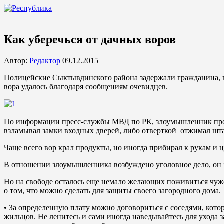
Как уберечься от дачных воров
Автор:
Редактор
09.12.2015
Полицейские Сыктывдинского района задержали гражданина, п
вора удалось благодаря сообщениям очевидцев.
По информации пресс-службы МВД по РК, злоумышленник прони
взламывал замки входных дверей, либо отверткой отжимал штап
Чаще всего вор крал продукты, но иногда прибирал к рукам и ц
В отношении злоумышленника возбуждено уголовное дело, он 
Но на свободе осталось еще немало желающих поживиться чужо
о том, что можно сделать для защиты своего загородного дома.
• За определенную плату можно договориться с соседями, котор
жильцов. Не ленитесь и сами иногда наведывайтесь для ухода з