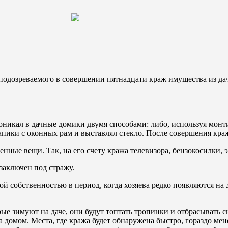
одозреваемого в совершении пятнадцати краж имущества из да
кал в дачные домики двумя способами: либо, используя монти
ики с оконных рам и выставлял стекло. После совершения кражи
енные вещи. Так, на его счету кража телевизора, бензокосилки,
заключен под стражу.
й собственностью в период, когда хозяева редко появляются на
ые зимуют на даче, они будут топтать тропинки и отбрасывать с
а домом. Места, где кража будет обнаружена быстро, гораздо мен