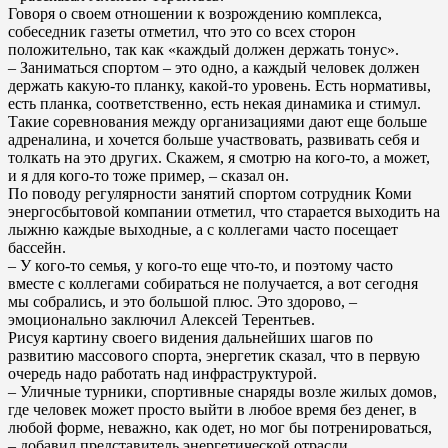
Говоря о своем отношении к возрождению комплекса,
собеседник газеты отметил, что это со всех сторон
положительно, так как «каждый должен держать тонус».
– Заниматься спортом – это одно, а каждый человек должен
держать какую-то планку, какой-то уровень. Есть нормативы,
есть планка, соответственно, есть некая динамика и стимул.
Такие соревнования между организациями дают еще больше
адреналина, и хочется больше участвовать, развивать себя и
толкать на это других. Скажем, я смотрю на кого-то, а может,
и я для кого-то тоже пример, – сказал он.
По поводу регулярности занятий спортом сотрудник Коми
энергосбытовой компании отметил, что старается выходить на
лыжню каждые выходные, а с коллегами часто посещает
бассейн.
– У кого-то семья, у кого-то еще что-то, и поэтому часто
вместе с коллегами собираться не получается, а вот сегодня
мы собрались, и это большой плюс. Это здорово, –
эмоционально заключил Алексей Терентьев.
Рисуя картину своего видения дальнейших шагов по
развитию массового спорта, энергетик сказал, что в первую
очередь надо работать над инфраструктурой.
– Уличные турники, спортивные снаряды возле жилых домов,
где человек может просто выйти в любое время без денег, в
любой форме, неважно, как одет, но мог бы потренироваться,
– добавил представитель энергетической отрасли.