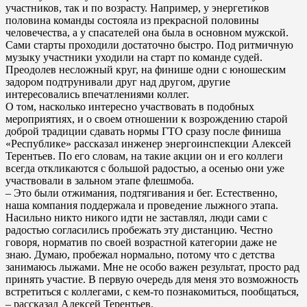
участников, так и по возрасту. Например, у энергетиков
половина команды состояла из прекрасной половины
человечества, а у спасателей она была в основном мужской.
Сами старты проходили достаточно быстро. Под ритмичную
музыку участники уходили на старт по команде судей.
Преодолев несложный круг, на финише одни с юношеским
задором подтрунивали друг над другом, другие
интересовались впечатлениями коллег.
О том, насколько интересно участвовать в подобных
мероприятиях, и о своем отношении к возрождению старой
доброй традиции сдавать нормы ГТО сразу после финиша
«Республике» рассказал инженер энергоинспекции Алексей
Терентьев. По его словам, на такие акции он и его коллеги
всегда откликаются с большой радостью, а осенью они уже
участвовали в зальном этапе флешмоба.
– Это были отжимания, подтягивания и бег. Естественно,
наша компания поддержала и проведение лыжного этапа.
Насильно никто никого идти не заставлял, люди сами с
радостью согласились пробежать эту дистанцию. Честно
говоря, норматив по своей возрастной категории даже не
знаю. Думаю, пробежал нормально, потому что с детства
занимаюсь лыжами. Мне не особо важен результат, просто рад
принять участие. В первую очередь для меня это возможность
встретиться с коллегами, с кем-то познакомиться, пообщаться,
– рассказал Алексей Терентьев.