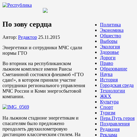
По зову сердца
Политика
Экономика
Общество
Автор:
Редактор
25.11.2015
Выборы
Экология
Энергетики и сотрудники МЧС сдали
Здоровье
нормы ГТО
Дороги
Право
Во вторник на республиканском
Образование
лыжном комплексе имени Раисы
Наука
Сметаниной состоялся флешмоб «ГТО
История
сдан!», в котором приняли участие
Городская среда
сотрудники регионального управления
Технологии
МЧС России и Коми энергосбытовой
ЖКХ
компании.
Культура
Спорт
Туризм
На лыжном стадионе энергетикам и
Пера.Путь героя
спасателям было предложено
Поздравления
преодолеть двухкилометровую
Редакция
дистанцию классическим стилем. На
Реклама