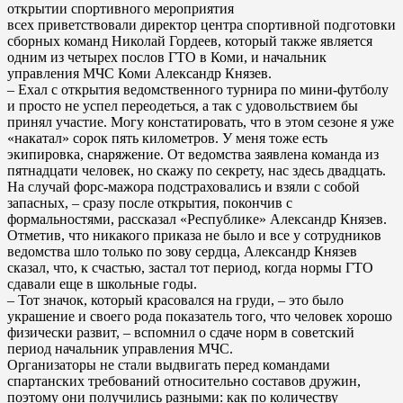
открытии спортивного мероприятия
всех приветствовали директор центра спортивной подготовки
сборных команд Николай Гордеев, который также является
одним из четырех послов ГТО в Коми, и начальник
управления МЧС Коми Александр Князев.
– Ехал с открытия ведомственного турнира по мини-футболу
и просто не успел переодеться, а так с удовольствием бы
принял участие. Могу констатировать, что в этом сезоне я уже
«накатал» сорок пять километров. У меня тоже есть
экипировка, снаряжение. От ведомства заявлена команда из
пятнадцати человек, но скажу по секрету, нас здесь двадцать.
На случай форс-мажора подстраховались и взяли с собой
запасных, – сразу после открытия, покончив с
формальностями, рассказал «Республике» Александр Князев.
Отметив, что никакого приказа не было и все у сотрудников
ведомства шло только по зову сердца, Александр Князев
сказал, что, к счастью, застал тот период, когда нормы ГТО
сдавали еще в школьные годы.
– Тот значок, который красовался на груди, – это было
украшение и своего рода показатель того, что человек хорошо
физически развит, – вспомнил о сдаче норм в советский
период начальник управления МЧС.
Организаторы не стали выдвигать перед командами
спартанских требований относительно составов дружин,
поэтому они получились разными: как по количеству