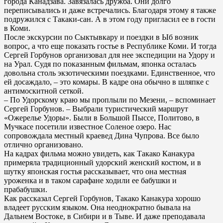
города Канадзава. Завязалась дружба. Они долго
переписывались и даже встречались. Благодаря этому я также
подружился с Такаки-сан. А в этом году пригласил ее в гости
в Коми.
После экскурсии по Сыктывкару и поездки в Ыб возник
вопрос, а что еще показать гостье в Республике Коми. И тогда
Сергей Горбунов организовал для нее экспедиции на Удору и
на Урал. Судя по показанным фильмам, японка осталась
довольна столь экзотическими поездками. Единственное, что
ей досаждало, – это комары. В кадре она обычно в шляпке с
антимоскитной сеткой.
– По Удорскому краю мы проплыли по Мезени, – вспоминает
Сергей Горбунов. – Выбрали туристический маршрут
«Ожерелье Удоры». Были в Большой Пыссе, Политово, в
Мучкасе посетили известное Соленое озеро. Нас
сопровождала местный краевед Дина Чупрова. Все было
отлично организовано.
На кадрах фильма можно увидеть, как Такако Канакура
примеряла традиционный удорский женский костюм, и в
шутку японская гостья рассказывает, что она местная
уроженка и в таком сарафане ходили ее бабушки и
прабабушки.
Как рассказал Сергей Горбунов, Такако Канакура хорошо
владеет русским языком. Она неоднократно бывала на
Дальнем Востоке, в Сибири и в Тыве. И даже преподавала