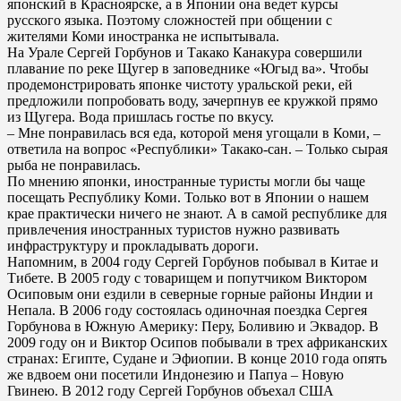
японский в Красноярске, а в Японии она ведет курсы
русского языка. Поэтому сложностей при общении с
жителями Коми иностранка не испытывала.
На Урале Сергей Горбунов и Такако Канакура совершили
плавание по реке Щугер в заповеднике «Югыд ва». Чтобы
продемонстрировать японке чистоту уральской реки, ей
предложили попробовать воду, зачерпнув ее кружкой прямо
из Щугера. Вода пришлась гостье по вкусу.
– Мне понравилась вся еда, которой меня угощали в Коми, –
ответила на вопрос «Республики» Такако-сан. – Только сырая
рыба не понравилась.
По мнению японки, иностранные туристы могли бы чаще
посещать Республику Коми. Только вот в Японии о нашем
крае практически ничего не знают. А в самой республике для
привлечения иностранных туристов нужно развивать
инфраструктуру и прокладывать дороги.
Напомним, в 2004 году Сергей Горбунов побывал в Китае и
Тибете. В 2005 году с товарищем и попутчиком Виктором
Осиповым они ездили в северные горные районы Индии и
Непала. В 2006 году состоялась одиночная поездка Сергея
Горбунова в Южную Америку: Перу, Боливию и Эквадор. В
2009 году он и Виктор Осипов побывали в трех африканских
странах: Египте, Судане и Эфиопии. В конце 2010 года опять
же вдвоем они посетили Индонезию и Папуа – Новую
Гвинею. В 2012 году Сергей Горбунов объехал США