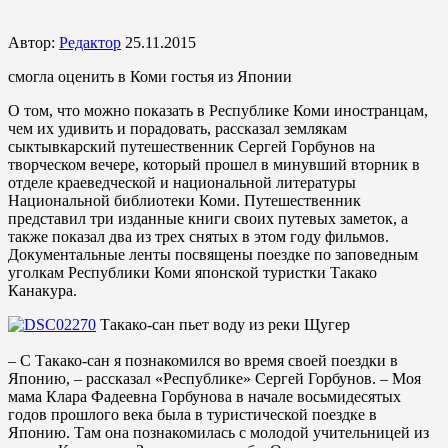
Автор:
Редактор
25.11.2015
смогла оценить в Коми гостья из Японии
О том, что можно показать в Республике Коми иностранцам,
чем их удивить и порадовать, рассказал землякам
сыктывкарский путешественник Сергей Горбунов на
творческом вечере, который прошел в минувший вторник в
отделе краеведческой и национальной литературы
Национальной библиотеки Коми. Путешественник
представил три изданные книги своих путевых заметок, а
также показал два из трех снятых в этом году фильмов.
Документальные ленты посвящены поездке по заповедным
уголкам Республики Коми японской туристки Такако
Канакура.
Такако-сан пьет воду из реки Щугер
– С Такако-сан я познакомился во время своей поездки в
Японию, – рассказал «Республике» Сергей Горбунов. – Моя
мама Клара Фадеевна Горбунова в начале восьмидесятых
годов прошлого века была в туристической поездке в
Японию. Там она познакомилась с молодой учительницей из