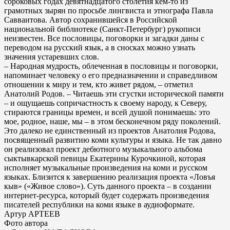
сороковых годах девятнадцатого столетия кем-то из
грамотных зырян по просьбе лингвиста и этнографа Павла
Савваитова. Автор сохранившейся в Российской
национальной библиотеке (Санкт-Петербург) рукописи
неизвестен. Все пословицы, поговорки и загадки даны с
переводом на русский язык, а в сносках можно узнать
значения устаревших слов.
– Народная мудрость, облеченная в пословицы и поговорки,
напоминает человеку о его предназначении и справедливом
отношении к миру и тем, кто живет рядом, – отметил
Анатолий Родов. – Читаешь эти сгустки исторической памяти
– и ощущаешь сопричастность к своему народу, к Северу,
стираются границы времен, и всей душой понимаешь: это
мое, родное, наше, мы – в этом бесконечном ряду поколений.
Это далеко не единственный из проектов Анатолия Родова,
посвященный развитию коми культуры и языка. Не так давно
он реализовал проект дебютного музыкального альбома
сыктывкарской певицы Екатерины Курочкиной, которая
исполняет музыкальные произведения на коми и русском
языках. Близится к завершению реализация проекта «Ловъя
кыв» («Живое слово»). Суть данного проекта – в создании
интернет-ресурса, который будет содержать произведения
писателей республики на коми языке в аудиоформате.
Артур АРТЕЕВ
Фото автора