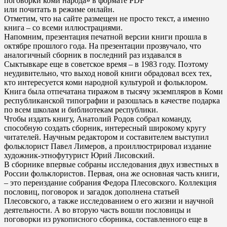
поговорки коми народа» в формате PDF
или почитать в режиме онлайн.
Отметим, что на сайте размещен не просто текст, а именно
книга – со всеми иллюстрациями.
Напомним, презентация печатной версии книги прошла в
октябре прошлого года. На презентации прозвучало, что
аналогичный сборник в последний раз издавался в
Сыктывкаре еще в советское время – в 1983 году. Поэтому
неудивительно, что выход новой книги обрадовал всех тех,
кто интересуется коми народной культурой и фольклором.
Книга была отпечатана тиражом в тысячу экземпляров в Коми
республиканской типографии и разошлась в качестве подарка
по всем школам и библиотекам республики.
Чтобы издать книгу, Анатолий Родов собрал команду,
способную создать сборник, интересный широкому кругу
читателей. Научным редактором и составителем выступил
фольклорист Павел Лимеров, а проиллюстрировал издание
художник-этнофутурист Юрий Лисовский.
В сборнике впервые собраны исследования двух известных в
России фольклористов. Первая, она же основная часть книги,
– это переиздание собрания Федора Плесовского. Коллекция
пословиц, поговорок и загадок дополнена статьей
Плесовского, а также исследованием о его жизни и научной
деятельности. А во вторую часть вошли пословицы и
поговорки из рукописного сборника, составленного еще в