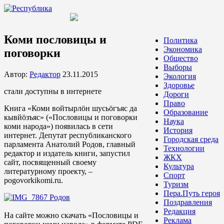
Коми пословицы и
Политика
Экономика
поговорки
Общество
Выборы
Автор:
Редактор
23.11.2015
Экология
Здоровье
стали доступны в интернете
Дороги
Право
Книга «Коми войтырлöн шусьöгъяс да
Образование
кывйöзъяс» («Пословицы и поговорки
Наука
коми народа») появилась в сети
История
интернет. Депутат республиканского
Городская среда
парламента Анатолий Родов, главный
Технологии
редактор и издатель книги, запустил
ЖКХ
сайт, посвященный своему
Культура
литературному проекту, –
Спорт
pogovorkikomi.ru.
Туризм
Пера.Путь героя
Поздравления
Редакция
На сайте можно скачать «Пословицы и
Реклама