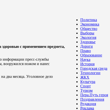
Политика
Экономика
Общество
Выборы
Экология
Здоровье
Дороги
 здоровью с применением предмета,
Право
Образование
По информации пресс-службы
Наука
м, вооружился ножом и нанес
История
Городская среда
Технологии
 на два месяца. Уголовное дело
ЖКХ
Культура
Спорт
Туризм
Пера.Путь героя
Поздравления
Редакция
Реклама