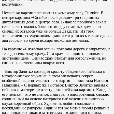
республики.
Несколько картин посвящены ижемскому селу Сизябск. В
центре картины «Сизябск после дождя» три старинных
двухэтажных дома в центре села. В начале прошлого века в
селе насчитывалось более сотни двухэтажных домов, но
сейчас их осталось уже не больше двадцати. Из трех
запечатленных художником зданий сохранилось только одно –
два сгорели во время пожара несколько лет назад.
На картине «Сизябская осень» показана дорога к закрытому в
те годы сельскому храму. Сам храм не видно за вековыми
лиственницами. Сейчас храм открыт для богослужений, но
спилены лиственницы вокруг него.
– Виктор Залитко возводил красоту обыденного пейзажа в
метафорическое звучание, в этом заключался секрет
особенной выразительности его картин, – пояснила Наталья
Плаксина. – С первых же выставок Виктор Залитко заявил о
себе как о мастере архитектурного пейзажа-картины. Каждый
его пейзаж – это не слепок с натуры, а выстроенный, сложно
сочиненный на основе натурного наблюдения лирически-
одухотворенный образ. Художник любит сложные и
неожиданные ракурсы. Один и тот же мотив любил решать в
различных техниках и материалах – в живописи маслом,