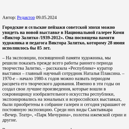
Автор:
Редактор
09.05.2024
Городские и сельские пейзажи советской эпохи можно
увидеть на новой выставке в Национальной галерее Коми
«Виктор Залитко /1939-2012». Она посвящена памяти
художника и педагога Виктора Залитко, которому 28 июня
исполнилось бы 85 лет.
– На экспозиции, посвященной памяти художника, мы
решили показать прежде всего работы раннего периода
творчества Залитко, – рассказала «Республике» куратор
выставки – главный научный сотрудник Наталья Плаксина. –
1970-е – начало 1980-х годов можно назвать периодом
расцвета его творческого дарования. Именно в эти годы он
создал свои лучшие произведения, которые вошли в
сокровищницу изобразительного искусства республики,
экспонировались на зональных и всероссийских выставках,
были приобретены в собрание галереи и сегодня украшают ее
постоянную экспозицию. Среди них виды Сыктывкара
«Вечер. Театр», «Парк Мичурина», полотна ижемской серии и
другие.