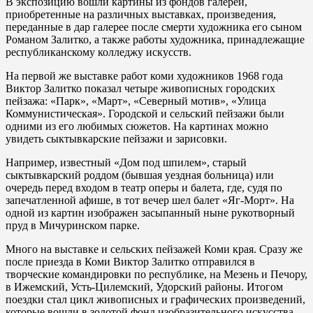
В экспозицию вошли картины из фондов галереи,
приобретенные на различных выставках, произведения,
переданные в дар галерее после смерти художника его сыном
Романом Залитко, а также работы художника, принадлежащие
республиканскому колледжу искусств.
На первой же выставке работ коми художников 1968 года
Виктор Залитко показал четыре живописных городских
пейзажа: «Парк», «Март», «Северный мотив», «Улица
Коммунистическая». Городской и сельский пейзажи были
одними из его любимых сюжетов. На картинах можно
увидеть сыктывкарские пейзажи и зарисовки.
Например, известный «Дом под шпилем», старый
сыктывкарский роддом (бывшая уездная больница) или
очередь перед входом в театр оперы и балета, где, судя по
запечатленной афише, в тот вечер шел балет «Яг-Морт». На
одной из картин изображен засыпанный ныне рукотворный
пруд в Мичуринском парке.
Много на выставке и сельских пейзажей Коми края. Сразу же
после приезда в Коми Виктор Залитко отправился в
творческие командировки по республике, на Мезень и Печору,
в Ижемский, Усть-Цилемский, Удорский районы. Итогом
поездки стал цикл живописных и графических произведений,
которые вошли в золотой фонд изобразительного искусства