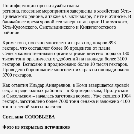
По информации пресс-службы главы
региона, посевные мероприятия завершены в хозяйствах Усть-
Цилемского района, а также в Сыктывкаре, Инте и Усинске. В
ближайшее время яровой сев завершат аграрии Прилузского,
Усть-Куломского, Сыктывдинского и Княжпогостского
районов.
Кроме того, посеяно многолетних трав под покров 893
гектара, что составляет более 66 процентов от плана.
Сельскохозяйственными организациями внесено порядка 130
тысяч тонн органических удобрений на площади более 3100
гектаров. Вспахано и продисковано более 10 тысяч гектаров.
Проведено боронование многолетних трав на площади около
3700 гектаров.
Как отметил Ильдар Андарьянов, в Коми завершается яровой
сев, а в ряде южных районов – в Корткеросском, Прилузском
и Сысольском – началась заготовка кормов. Уже скошено 1904
гектара, заготовлено более 7600 тонн сенажа и заложено 4100
тонн зеленой массы на силос.
Светлана СОЛОВЬЕВА
Фото из открытых источников