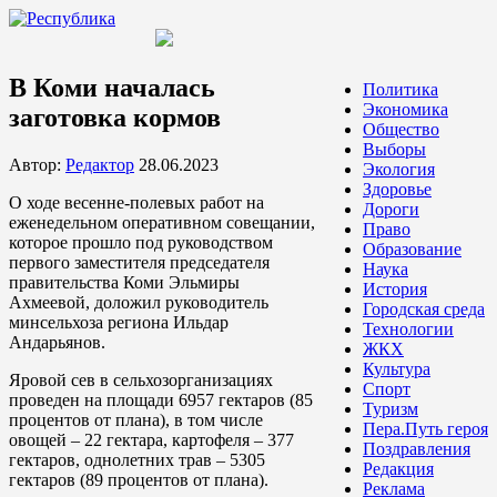
В Коми началась
Политика
Экономика
заготовка кормов
Общество
Выборы
Автор:
Редактор
28.06.2023
Экология
Здоровье
О ходе весенне-полевых работ на
Дороги
еженедельном оперативном совещании,
Право
которое прошло под руководством
Образование
первого заместителя председателя
Наука
правительства Коми Эльмиры
История
Ахмеевой, доложил руководитель
Городская среда
минсельхоза региона Ильдар
Технологии
Андарьянов.
ЖКХ
Культура
Яровой сев в сельхозорганизациях
Спорт
проведен на площади 6957 гектаров (85
Туризм
процентов от плана), в том числе
Пера.Путь героя
овощей – 22 гектара, картофеля – 377
Поздравления
гектаров, однолетних трав – 5305
Редакция
гектаров (89 процентов от плана).
Реклама