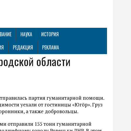
ВАНИЕ
НАУКА
ИСТОРИЯ
ИЯ
РЕДАКЦИЯ
РЕКЛАМА
родской области
 отправилась партия гуманитарной помощи.
имости уехали от гостиницы «Югöр». Груз
торонники, а также добровольцы.
оми отправили 155 тонн гуманитарной
 подшефному городу Ровеньки ЛНР. В этом