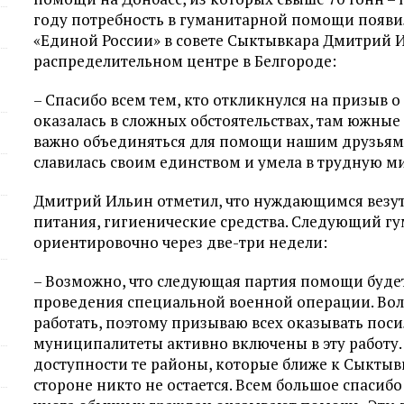
году потребность в гуманитарной помощи появила
«Единой России» в совете Сыктывкара Дмитрий Иль
распределительном центре в Белгороде:
– Спасибо всем тем, кто откликнулся на призыв 
оказалась в сложных обстоятельствах, там южные
важно объединяться для помощи нашим друзьям и
славилась своим единством и умела в трудную ми
Дмитрий Ильин отметил, что нуждающимся везу
питания, гигиенические средства. Следующий гум
ориентировочно через две-три недели:
– Возможно, что следующая партия помощи будет
проведения специальной военной операции. Во
работать, поэтому призываю всех оказывать поси
муниципалитеты активно включены в эту работу. 
доступности те районы, которые ближе к Сыктывка
стороне никто не остается. Всем большое спасибо