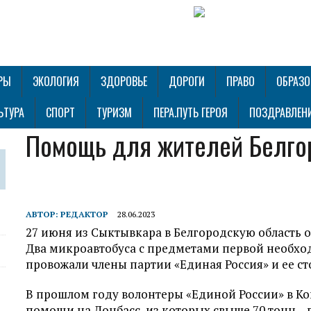
РЫ
ЭКОЛОГИЯ
ЗДОРОВЬЕ
ДОРОГИ
ПРАВО
ОБРАЗО
ЬТУРА
СПОРТ
ТУРИЗМ
ПЕРА.ПУТЬ ГЕРОЯ
ПОЗДРАВЛЕН
Помощь для жителей Белго
АВТОР:
РЕДАКТОР
28.06.2023
27 июня из Сыктывкара в Белгородскую область
Два микроавтобуса с предметами первой необход
провожали члены партии «Единая Россия» и ее с
В прошлом году волонтеры «Единой России» в К
помощи на Донбасс, из которых свыше 70 тонн –