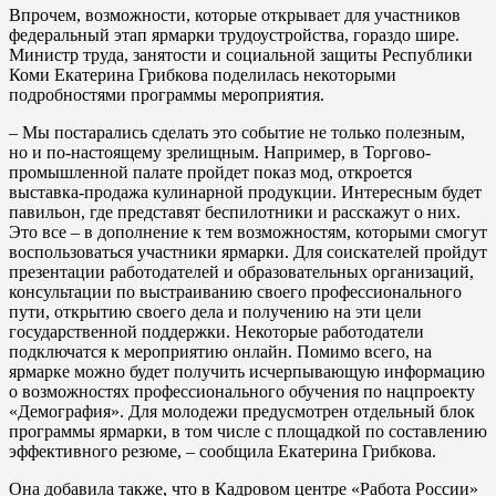
Впрочем, возможности, которые открывает для участников
федеральный этап ярмарки трудоустройства, гораздо шире.
Министр труда, занятости и социальной защиты Республики
Коми Екатерина Грибкова поделилась некоторыми
подробностями программы мероприятия.
– Мы постарались сделать это событие не только полезным,
но и по-настоящему зрелищным. Например, в Торгово-
промышленной палате пройдет показ мод, откроется
выставка-продажа кулинарной продукции. Интересным будет
павильон, где представят беспилотники и расскажут о них.
Это все – в дополнение к тем возможностям, которыми смогут
воспользоваться участники ярмарки. Для соискателей пройдут
презентации работодателей и образовательных организаций,
консультации по выстраиванию своего профессионального
пути, открытию своего дела и получению на эти цели
государственной поддержки. Некоторые работодатели
подключатся к мероприятию онлайн. Помимо всего, на
ярмарке можно будет получить исчерпывающую информацию
о возможностях профессионального обучения по нацпроекту
«Демография». Для молодежи предусмотрен отдельный блок
программы ярмарки, в том числе с площадкой по составлению
эффективного резюме, – сообщила Екатерина Грибкова.
Она добавила также, что в Кадровом центре «Работа России»