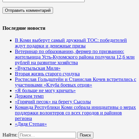
Последние новости
В Коми выберут самый дружный ТОС: победителей
ждут подарки и денежные призы
Ветеринар по образованию, фермер по призванию:
жительница Усть-Куломского района получила 12,6 млн
рублей на развитие хозяйства
«Вуктыльская Миля»
Вторая жизнь старого сундука
Ростислав Гольдштейн и Станислав Кочев встретились с
участниками «Клуба боевых отцов»
«Я больше не могу кричать»
Держим темп
«Горячий песок» на берегу Сысолы
Команда Республики Коми собрала инициативы о мерах
поддержки волонтеров со всех городов и районов
региона
«Дядя Степан»
Найти: