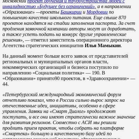
московский
проект обучения и трудоустройства людей с
инвалидностью «Будущее без ограничений»
, а в направлении
«Образование» —проекты
Башкирии
и
Мордовии
по
повышению качества школьного питания. Еще свыше 870
проектов находятся на стадии заполнения паспорта. За счет
продления заявочной кампании авторы могут их доработать,
а также успеть подать на конкурс другие управленческие
решения», —
отметил заместитель операционного директора
Агентства стратегических инициатив
Илья Мамыкин
.
На данный момент больше всего заявок от представителей
региональных и муниципальных органов власти,
некоммерческих организаций и бизнеса поступило по
направлению «Социальная политика» — 190. В
«Образовании» принято90 проектов, в «Здравоохранении» —
44.
«Петербургский международный экономический форум
отчетливо показал, что в России сильно вырос запрос на
отечественные идеи, инициативы, особенно в сфере
управления. Заявки на «Смарт Диалог» продолжают
поступать, и все они имеют стратегически важное значение
для развития регионов. Совместно с АСИ мы решили
продлить прием практик, чтобы собрать на платформе
«Смартека» большую и качественную базу идей по