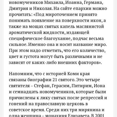
новомучеников Михаила, Иоанна, Германа,
Дмитрия и Николая. На сайте епархии можно
прочитать: «Под мироточением принято
понимать появление на поверхности икон, а
также на мощах святых капель маслянистой
ароматической жидкости, издающей
специфическое благоухание, подчас весьма
сильное. Именно она и носит название миро.
При этом надо отметить, что его количество,
цвет и густота могут быть различными и не
зависят от каких-либо внешних факторов».
Напомним, что с историей Коми края
связаны биографии 21 святого. Это четыре
святителя – Стефан, Герасим, Питирим, Иона
и семнадцать новомучеников, которые были
причислены к лику святых после репрессий и
гонений на православную церковь в
советское время. Среди них три мирянина и
одна женщина – монахиня Елизавета. В 2001