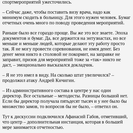
спортмероприятий ужесточились.
– Сейчас даже, чтобы поставить визу врача, надо как
минимум сходить в больницу. Для этого нужен человек. Бумаг
отчетных очень много по поводу проведения мероприятий.
Раньше было все гораздо проще. Вы же это все знаете. Эпоха
документов и бумаг. Да, все держится на энтузиастах, но все
меньше и меньше людей, которые делают эту работу просто
так. Я не могу провести соревнования, не имея денег. Без
денег меня никто в столовой не покормит, на заправке не
заправит, призов для мероприятий тоже за «так» никто не
даст, – эмоционально высказался докладчик.
– Я не это имел в виду. На сколько штат увеличился? –
продолжил атаку Андрей Кичигин.
– Из административного состава в центре у нас один
директор. Все остальные – методисты. Разницы большой нет.
Если бы директор получала пятьдесят тысяч и у нее было бы
множество замов, то вопросов бы не было, – ответил он.
Тут к дискуссии подключился Афанасий Габов, отметивший,
что центр – дополнительная инстанция, которая в большей
мере занимается отчетностью.