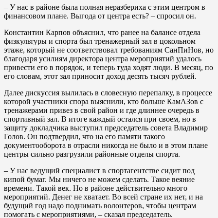
– У нас в районе была полная неразбериха с этим центром в
финансовом плане. Выгода от центра есть? – спросил он.
Константин Карпов объяснил, что ранее на балансе отдела
физкультуры и спорта был тренажерный зал в цокольном
этаже, который не соответствовал требованиям СанПиНов, но
благодаря усилиям директора центра мероприятий удалось
привести его в порядок, и теперь туда ходят люди. В месяц, по
его словам, этот зал приносит доход десять тысяч рублей.
Далее дискуссия вылилась в словесную перепалку, в процессе
которой участники спора выяснили, кто больше КамАЗов с
тренажерами привез в свой район и где длиннее очередь в
спортивный зал. В итоге каждый остался при своем, но в
защиту докладчика выступил председатель совета Владимир
Голов. Он подтвердил, что на его памяти такого
документооборота в отрасли никогда не было и в этом плане
центры сильно разгрузили районные отделы спорта.
– У нас ведущий специалист в спортагентстве сидит под
кипой бумаг. Мы ничего не можем сделать. Такое веяние
времени. Такой век. Но в районе действительно много
мероприятий. Денег не хватает. Во всей стране их нет, и на
будущий год надо поднимать волонтеров, чтобы центрам
помогать с мероприятиями, – сказал председатель.