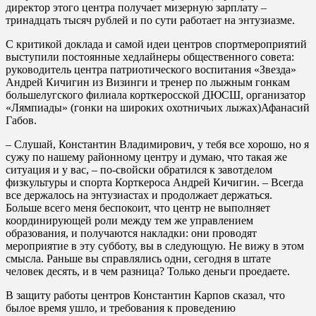
директор этого центра получает мизерную зарплату –
тринадцать тысяч рублей и по сути работает на энтузиазме.
С критикой доклада и самой идеи центров спортмероприятий
выступили постоянные хедлайнеры общественного совета:
руководитель центра патриотического воспитания «Звезда»
Андрей Кичигин из Визинги и тренер по лыжным гонкам
большелугского филиала корткеросской ДЮСШ, организатор
«Лямпиады» (гонки на широких охотничьих лыжах)Афанасий
Габов.
– Слушай, Константин Владимирович, у тебя все хорошо, но я
сужу по нашему районному центру и думаю, что такая же
ситуация и у вас, – по-свойски обратился к завотделом
физкультуры и спорта Корткероса Андрей Кичигин. – Всегда
все держалось на энтузиастах и продолжает держаться.
Больше всего меня беспокоит, что центр не выполняет
координирующей роли между тем же управлением
образования, и получаются накладки: они проводят
мероприятие в эту субботу, вы в следующую. Не вижу в этом
смысла. Раньше вы справлялись одни, сегодня в штате
человек десять, и в чем разница? Только деньги проедаете.
В защиту работы центров Константин Карпов сказал, что
былое время ушло, и требования к проведению