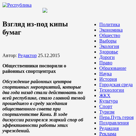
Взгляд из-под кипы
Политика
Экономика
бумаг
Общество
Выборы
Экология
Здоровье
Автор:
Редактор
25.12.2015
Дороги
Право
Общественники поспорили о
Образование
районных спортцентрах
Наука
История
Обсуждение районных центров
Городская среда
спортивных мероприятий, которые
Технологии
два года назад стали действовать по
ЖКХ
всей республике, стало главной темой
Культура
прошедшего в среду заседания
Спорт
общественного совета при
Туризм
спортагентстве Коми. В ходе
Пера.Путь героя
дискуссии разгорелся жаркий спор об
Поздравления
эффективности работы этих
Редакция
учреждений.
Реклама