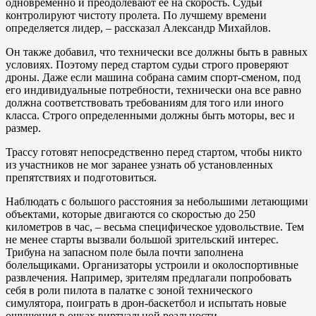
одновременно и преодолевают ее на скорость. Судьи
контролируют чистоту пролета. По лучшему времени
определяется лидер, – рассказал Александр Михайлов.
Он также добавил, что технически все должны быть в равных
условиях. Поэтому перед стартом судьи строго проверяют
дроны. Даже если машина собрана самим спорт-сменом, под
его индивидуальные потребности, технически она все равно
должна соответствовать требованиям для того или иного
класса. Строго определенными должны быть моторы, вес и
размер.
Трассу готовят непосредственно перед стартом, чтобы никто
из участников не мог заранее узнать об установленных
препятствиях и подготовиться.
Наблюдать с большого расстояния за небольшими летающими
объектами, которые двигаются со скоростью до 250
километров в час, – весьма специфическое удовольствие. Тем
не менее старты вызвали большой зрительский интерес.
Трибуна на запасном поле была почти заполнена
болельщиками. Организаторы устроили и околоспортивные
развлечения. Например, зрителям предлагали попробовать
себя в роли пилота в палатке с зоной технического
симулятора, поиграть в дрон-баскетбол и испытать новые
ощущения в очках виртуальной реальности.