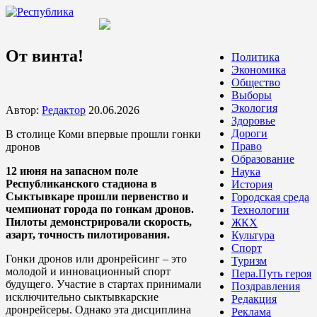
От винта!
Политика
Экономика
Общество
Выборы
Экология
Автор:
Редактор
20.06.2026
Здоровье
Дороги
В столице Коми впервые прошли гонки
Право
дронов
Образование
12 июня на запасном поле
Наука
Республиканского стадиона в
История
Сыктывкаре прошли первенство и
Городская среда
чемпионат города по гонкам дронов.
Технологии
Пилоты демонстрировали скорость,
ЖКХ
азарт, точность пилотирования.
Культура
Спорт
Гонки дронов или дронрейсинг – это
Туризм
молодой и инновационный спорт
Пера.Путь героя
будущего. Участие в стартах принимали
Поздравления
исключительно сыктывкарские
Редакция
дронрейсеры. Однако эта дисциплина
Реклама