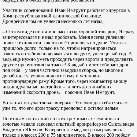
Участник соревнований Иван Имгрунт работает хирургом в
Коми республиканской клинической больнице.
Дронрейсингом он увлекся несколько лет назад.
– О этом виде спорта мне рассказал хороший товарищ. Я сразу
заинтересовался и начал пробовать. Меня всегда увлекали
новые технологии, так что всё пришлось по душе. Учиться
пришлось долго: только на то, чтобы натренироваться
взлетать и стабильно держаться в воздухе, ушел целый год. А
ведь еще нужно уметь проходить через ворота и преодолевать
другие препятствия на трассе! Каждый пилот собирает дрон
под себя – у меня частично заводская сборка, но многое я
доработал: улучшил видеосистему и установил
противоударную раму. Кроме того, через компьютер вношу
индивидуальные настройки – вплоть до тончайших
изменений скорости дрона, – пояснил Иван Имгрунт.
В стартах он участвовал впервые. Успехом для себя считает
уже то, что его дрон трассу преодолел и остался целым.
По итогам состязаний во всех трех классах чемпионата
золотые медали завоевал опытный дронрейсер из Сыктывкара
Владимир Юнусов. В первенстве медали разыгрывались
только в классах 200 и 75 миллиметров. В классе 200 победу