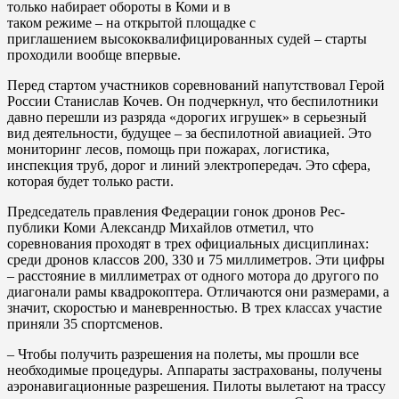
только набирает обороты в Коми и в
таком режиме – на открытой площадке с
приглашением высококвалифицированных судей – старты
проходили вообще впервые.
Перед стартом участников соревнований напутствовал Герой
России Станислав Кочев. Он подчеркнул, что беспилотники
давно перешли из разряда «дорогих игрушек» в серьезный
вид деятельности, будущее – за беспилотной авиацией. Это
мониторинг лесов, помощь при пожарах, логистика,
инспекция труб, дорог и линий электропередач. Это сфера,
которая будет только расти.
Председатель правления Федерации гонок дронов Рес-
публики Коми Александр Михайлов отметил, что
соревнования проходят в трех официальных дисциплинах:
среди дронов классов 200, 330 и 75 миллиметров. Эти цифры
– расстояние в миллиметрах от одного мотора до другого по
диагонали рамы квадрокоптера. Отличаются они размерами, а
значит, скоростью и маневренностью. В трех классах участие
приняли 35 спортсменов.
– Чтобы получить разрешения на полеты, мы прошли все
необходимые процедуры. Аппараты застрахованы, получены
аэронавигационные разрешения. Пилоты вылетают на трассу