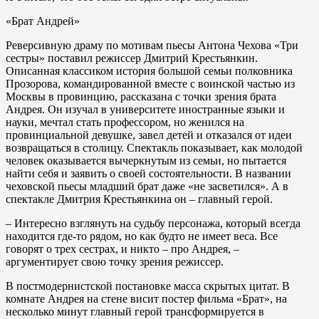
«Брат Андрей»
Реверсивную драму по мотивам пьесы Антона Чехова «Три
сестры» поставил режиссер Дмитрий Крестьянкин.
Описанная классиком история большой семьи полковника
Прозорова, командированной вместе с воинской частью из
Москвы в провинцию, рассказана с точки зрения брата
Андрея. Он изучал в университете иностранные языки и
науки, мечтал стать профессором, но женился на
провинциальной девушке, завел детей и отказался от идеи
возвращаться в столицу. Спектакль показывает, как молодой
человек оказывается вычеркнутым из семьи, но пытается
найти себя и заявить о своей состоятельности. В названии
чеховской пьесы младший брат даже «не засветился». А в
спектакле Дмитрия Крестьянкина он – главный герой.
– Интересно взглянуть на судьбу персонажа, который всегда
находится где-то рядом, но как будто не имеет веса. Все
говорят о трех сестрах, и никто – про Андрея, –
аргументирует свою точку зрения режиссер.
В постмодернистской постановке масса скрытых цитат. В
комнате Андрея на стене висит постер фильма «Брат», на
несколько минут главный герой трансформируется в