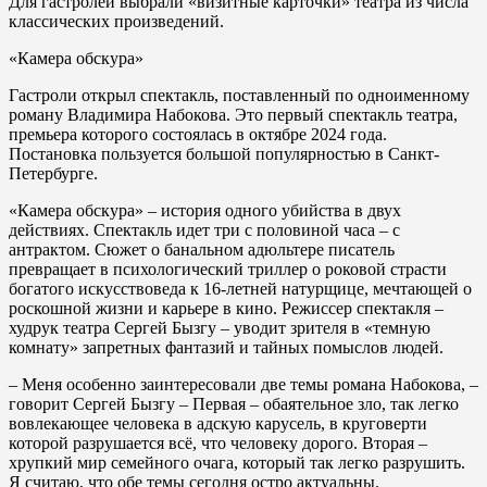
Для гастролей выбрали «визитные карточки» театра из числа
классических произведений.
«Камера обскура»
Гастроли открыл спектакль, поставленный по одноименному
роману Владимира Набокова. Это первый спектакль театра,
премьера которого состоялась в октябре 2024 года.
Постановка пользуется большой популярностью в Санкт-
Петербурге.
«Камера обскура» – история одного убийства в двух
действиях. Спектакль идет три с половиной часа – с
антрактом. Сюжет о банальном адюльтере писатель
превращает в психологический триллер о роковой страсти
богатого искусствоведа к 16-летней натурщице, мечтающей о
роскошной жизни и карьере в кино. Режиссер спектакля –
худрук театра Сергей Бызгу – уводит зрителя в «темную
комнату» запретных фантазий и тайных помыслов людей.
– Меня особенно заинтересовали две темы романа Набокова, –
говорит Сергей Бызгу – Первая – обаятельное зло, так легко
вовлекающее человека в адскую карусель, в круговерти
которой разрушается всё, что человеку дорого. Вторая –
хрупкий мир семейного очага, который так легко разрушить.
Я считаю, что обе темы сегодня остро актуальны.