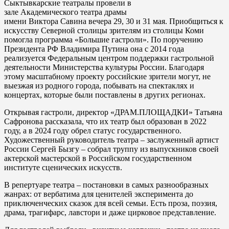
Сыктывкарские театралы провели в
зале Академического театра драмы
имени Виктора Савина вечера 29, 30 и 31 мая. Приобщиться к
искусству Северной столицы зрителям из столицы Коми
помогла программа «Большие гастроли». По поручению
Президента РФ Владимира Путина она с 2014 года
реализуется Федеральным центром поддержки гастрольной
деятельности Министерства культуры России. Благодаря
этому масштабному проекту российские зрители могут, не
выезжая из родного города, побывать на спектаклях и
концертах, которые были поставлены в других регионах.
Открывая гастроли, директор «ДРАМ.ПЛОЩАДКИ» Татьяна
Сафронова рассказала, что их театр был образован в 2022
году, а в 2024 году обрел статус государственного.
Художественный руководитель театра – заслуженный артист
России Сергей Бызгу – собрал труппу из выпускников своей
актерской мастерской в Российском государственном
институте сценических искусств.
В репертуаре театра – постановки в самых разнообразных
жанрах: от вербатима для ценителей эксперимента до
приключенческих сказок для всей семьи. Есть проза, поэзия,
драма, трагифарс, лавстори и даже цирковое представление.