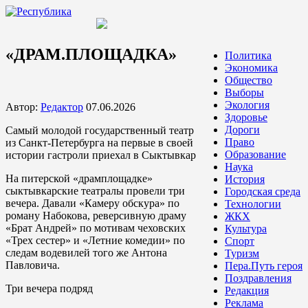
«ДРАМ.ПЛОЩАДКА»
Политика
Экономика
Общество
Выборы
Экология
Автор:
Редактор
07.06.2026
Здоровье
Дороги
Самый молодой государственный театр
Право
из Санкт-Петербурга на первые в своей
Образование
истории гастроли приехал в Сыктывкар
Наука
На питерской «драмплощадке»
История
сыктывкарские театралы провели три
Городская среда
вечера. Давали «Камеру обскура» по
Технологии
роману Набокова, реверсивную драму
ЖКХ
«Брат Андрей» по мотивам чеховских
Культура
«Трех сестер» и «Летние комедии» по
Спорт
следам водевилей того же Антона
Туризм
Павловича.
Пера.Путь героя
Поздравления
Три вечера подряд
Редакция
Реклама