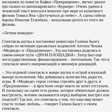
насекомое из повести Кафки «Превращение», звучит диалог
про пальто из шахназаровского «Курьера». Очень удачно в
чеховский текст вписался монолог про море из культового
фильма Томаса Яна «Достучаться до небес». А сцена гибели
барона Николая Тузенбаха – визуальная цитата из этого же
фильма.
«Летние комедии»
Спектакль-шутка в постановке режиссера Галины Бызгу
собран по мотивам одноактных водевилей Антона Чехова
«Медведь» и «Предложение». Эта постановка родилась в
самом начале пути «ДРАМ.ПЛОЩАДКИ». Театр был еще
негосударственным, финансирование – ничтожным. Так что в
спектакле много импровизаций и минимум декораций.
– Это игровой спектакль в жанре шутки и острой клоунской
манере исполнения. Мы добивались хулиганства, радости,
игры. В «Медведе» герои готовы стрелять друг в друга, в
«Предложении» – в яростном споре никто не хочет отступать.
И поскольку на сцене есть ружье, которое обязательно должно
выстрелить, человек оказывается перед выбором: выстрел или
поцелуй? Так вот, это спектакль о том, что наш мир может
спасти только любовь, – говорит Галина Бызгу о своем
спектакле.