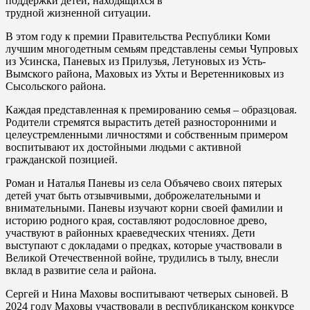
поддержки детей, находящихся в
трудной жизненной ситуации.
В этом году к премии Правительства Республики Коми
лучшим многодетным семьям представлены семьи Чупровых
из Усинска, Паневых из Прилузья, Летуновых из Усть-
Вымского района, Маховых из Ухты и Веретенниковых из
Сысольского района.
Каждая представленная к премированию семья – образцовая.
Родители стремятся вырастить детей разносторонними и
целеустремленными личностями и собственным примером
воспитывают их достойными людьми с активной
гражданской позицией.
Роман и Наталья Паневы из села Объячево своих пятерых
детей учат быть отзывчивыми, доброжелательными и
внимательными. Паневы изучают корни своей фамилии и
историю родного края, составляют родословное древо,
участвуют в районных краеведческих чтениях. Дети
выступают с докладами о предках, которые участвовали в
Великой Отечественной войне, трудились в тылу, внесли
вклад в развитие села и района.
Сергей и Нина Маховы воспитывают четверых сыновей. В
2024 году Маховы участвовали в республиканском конкурсе