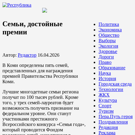
Семьи, достойные
Политика
Экономика
премии
Общество
Выборы
Экология
Здоровье
Автор:
Редактор
16.04.2026
Дороги
Право
В Коми определены пять семей,
Образование
представленных для награждения
Наука
премией Правительства Республики
История
Коми.
Городская среда
Технологии
Лучшие многодетные семьи региона
ЖКХ
получат по 100 тысяч рублей. Кроме
Культура
того, у трех семей-лауреатов будет
Спорт
возможность получить признание на
Туризм
федеральном уровне. Они станут
Пера.Путь героя
участниками престижного
Поздравления
Всероссийского конкурса «Семья года»,
Редакция
который проводится Фондом
Реклама