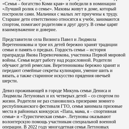
«Семья – богатство Коми края» и победили в номинации
«Лучший ролик о семье». Маховы живут в доме, который
построили сами. Мальчики с малых лет приучены к труду.
Старшие дети ответственно относятся к учебе, занимаются
спортом, помогают родителям и друг другу. В семье царят
взаимоуважение и доверие.
Представители села Визинга Павел и Людмила
Веретенниковы и трое их детей бережно хранят традиции
семьи и память о предках. Гордость семьи – история
прапрадеда Якова Перевозчикова, участника Первой мировой
войны. Семья ведет работу над родословной. Родители
обучают детей ремеслам. Веретенниковы бережно хранят и
передают семейные секреты кулинарии, умение шить и
вязать, а также старинное искусство прядения овечьей
шерсти.
Девиз проживающей в городе Микунь семьи Дениса и
Людмилы Летуновых и их четверых детей – со спортом по
жизни. Родители не раз становились призерами зимнего
республиканского фестиваля ГТО, семья занимала призовые
места в районных конкурсах «Папа, мама, я – спортивная
семья» и «Туристическая семья». Летуновы оказывают
волонтерскую помощь участникам специальной военной
операции. В 2022 году многодетная семья Летуновых