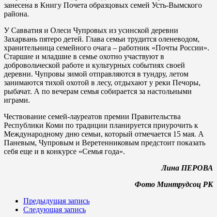
занесена в Книгу Почета образцовых семей Усть-Вымского
района.
У Савватия и Олеси Чупровых из усинской деревни
Захарвань пятеро детей. Глава семьи трудится оленеводом,
хранительница семейного очага – работник «Почты России».
Старшие и младшие в семье охотно участвуют в
добровольческой работе и культурных событиях своей
деревни. Чупровы зимой отправляются в тундру, летом
занимаются тихой охотой в лесу, отдыхают у реки Печоры,
рыбачат. А по вечерам семья собирается за настольными
играми.
Чествование семей-лауреатов премии Правительства
Республики Коми по традиции планируется приурочить к
Международному дню семьи, который отмечается 15 мая. А
Паневым, Чупровым и Веретенниковым предстоит показать
себя еще и в конкурсе «Семья года».
Лина ПЕРОВА
Фото Минтрудсоц РК
Предыдущая запись
Следующая запись