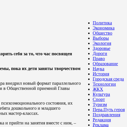
Политика
Экономика
Общество
Выборы
Экология
Здоровье
Дороги
рить себя за то, что час посвящен
Право
Образование
емы, пока их дети заняты творчеством
Наука
История
Городская среда
ра внедрил новый формат параллельного
Технологии
нии в Общественной приемной Главы
ЖКХ
Культура
Спорт
 психоэмоционального состояния, их
Туризм
ребята дошкольного и младшего
Пера.Путь героя
ных мастер-классах.
Поздравления
Редакция
ка и прийти на занятия вместе с ним, –
Реклама