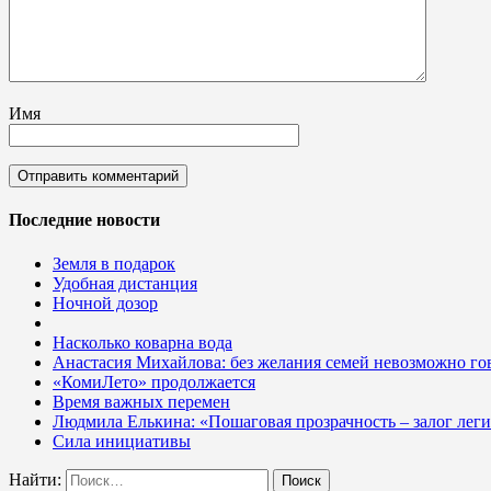
Имя
Последние новости
Земля в подарок
Удобная дистанция
Ночной дозор
Насколько коварна вода
Анастасия Михайлова: без желания семей невозможно гов
«КомиЛето» продолжается
Время важных перемен
Людмила Елькина: «Пошаговая прозрачность – залог лег
Сила инициативы
Найти: