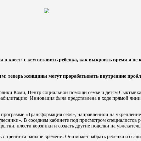
 квест: с кем оставить ребенка, как выкроить время и не ко
ым: теперь женщины могут прорабатывать внутренние пробл
блики Коми, Центр социальной помощи семье и детям Сыктывка
 реабилитацию. Инновация была представлена в ходе прямой ли
 программе «Трансформация себя», направленной на укрепление
удесники». В соседнем кабинете под присмотром специалистов 
крытки, плести корзинки и создать другие поделки на увлекатель
ь с тренинга раньше времени. Она может забрать ребенка из сади