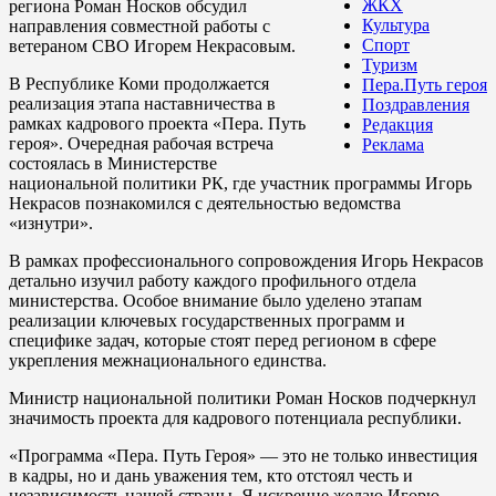
ЖКХ
региона Роман Носков обсудил
Культура
направления совместной работы с
Спорт
ветераном СВО Игорем Некрасовым.
Туризм
В Республике Коми продолжается
Пера.Путь героя
реализация этапа наставничества в
Поздравления
рамках кадрового проекта «Пера. Путь
Редакция
героя». Очередная рабочая встреча
Реклама
состоялась в Министерстве
национальной политики РК, где участник программы Игорь
Некрасов познакомился с деятельностью ведомства
«изнутри».
В рамках профессионального сопровождения Игорь Некрасов
детально изучил работу каждого профильного отдела
министерства. Особое внимание было уделено этапам
реализации ключевых государственных программ и
специфике задач, которые стоят перед регионом в сфере
укрепления межнационального единства.
Министр национальной политики Роман Носков подчеркнул
значимость проекта для кадрового потенциала республики.
«Программа «Пера. Путь Героя» — это не только инвестиция
в кадры, но и дань уважения тем, кто отстоял честь и
независимость нашей страны. Я искренне желаю Игорю