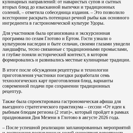
кулинарных направлений: от наваристых супов и сытных
вторых блюд до изысканной выпечки и традиционных
солений, – отметила собеседница издания. – Это позволило
всесторонне раскрыть потенциал речной рыбы как основного
ингредиента в гастрономической культуре Удоры.
Для участников была организована и экскурсионная
программа по селам Глотово и Ёртом. Гости узнали о
культурном наследии и быте сельчан, своими глазами увидели
ландшафты, тесно связанные с традиционными промыслами,
и глубже поняли исторический контекст, в котором
формировались и развивались местные кулинарные традиции.
В итоге после обсуждения рецептуры и технологии
приготовления участники поездки разработали семь
технологических карт приготовления блюд, варианты
современной подачи при сохранении традиционных
рецептур.
Также была спроектирована гастрономическая афиша для
выездного стратегического практикума – сессии «От идеи к
рыбным блюдам региона (2 этап)», который пройдет в рамках
празднования Дня Мезени в Глотово в августе 2026 года.
– После успешной реализации запланированных мероприятий
и достижения поставленных целей существует вероятность