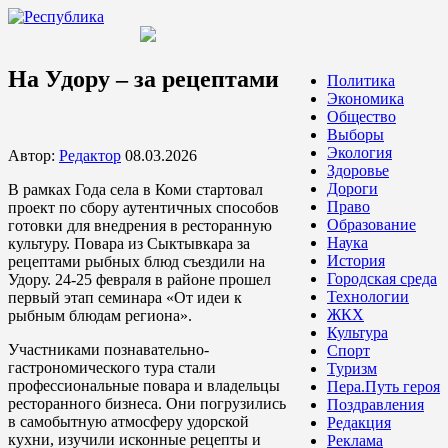
На Удору – за рецептами
Политика
Экономика
Общество
Выборы
Экология
Автор:
Редактор
08.03.2026
Здоровье
Дороги
В рамках Года села в Коми стартовал
Право
проект по сбору аутентичных способов
Образование
готовки для внедрения в ресторанную
Наука
культуру. Повара из Сыктывкара за
История
рецептами рыбных блюд съездили на
Городская среда
Удору. 24-25 февраля в районе прошел
Технологии
первый этап семинара «От идеи к
ЖКХ
рыбным блюдам региона».
Культура
Участниками познавательно-
Спорт
гастрономического тура стали
Туризм
профессиональные повара и владельцы
Пера.Путь героя
ресторанного бизнеса. Они погрузились
Поздравления
в самобытную атмосферу удорской
Редакция
кухни, изучили исконные рецепты и
Реклама