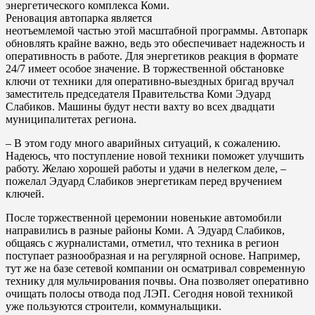
энергетического комплекса Коми.
Реновация автопарка является
неотъемлемой частью этой масштабной программы. Автопарк
обновлять крайне важно, ведь это обеспечивает надежность и
оперативность в работе. Для энергетиков реакция в формате
24/7 имеет особое значение. В торжественной обстановке
ключи от техники для оперативно-выездных бригад вручал
заместитель председателя Правительства Коми Эдуард
Слабиков. Машины будут нести вахту во всех двадцати
муниципалитетах региона.
– В этом году много аварийных ситуаций, к сожалению.
Надеюсь, что поступление новой техники поможет улучшить
работу. Желаю хорошей работы и удачи в нелегком деле, –
пожелал Эдуард Слабиков энергетикам перед вручением
ключей.
После торжественной церемонии новенькие автомобили
направились в разные районы Коми. А Эдуард Слабиков,
общаясь с журналистами, отметил, что техника в регион
поступает разнообразная и на регулярной основе. Например,
тут же на базе сетевой компании он осматривал современную
технику для мульчирования почвы. Она позволяет оперативно
очищать полосы отвода под ЛЭП. Сегодня новой техникой
уже пользуются строители, коммунальщики.