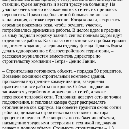
станции, будем запускать и вести трассу на больницу. На
участке очень много высоковольтных сетей, их пришлось
переносить. Прямо под больницей большая ливневая
канализация, ее тоже переносили. Когда копали, вскрылась
огромная подземная река, чтобы осушить участок,
потребовались дренажные работы. В целом идем в графике.
За зиму подняли коробку здания, сейчас полным ходом идут
отделочные работы. Как только все основные стройматериалы
поднимем в здание, завершим отделку фасада. Цоколь будем
делать одновременно с благоустройством территории, –
рассказал журналистам заместитель директора по
строительству компании «Тетра» Денис Ганин.
– Строительная готовность объекта – порядка 50 процентов.
Возведен основной строительный комплекс здания,
проложены внутренние коммуникации, завершены
практически все работы по кровле. Сейчас подрядчик
занимается устройством инженерных сетей, а также
переносом тепловой сети. Тепловики доведут сеть до точки
подключения, и тепловая камера будет распределять
отопление на оба корпуса. На объекте трудится около сотни
рабочих, динамика строительства составляет полтора
процента в неделю. Все вопросы по снабжению объекта,
насыщению трудовыми ресурсами и техникой подрядчик
решает в полном объеме. Стоимость строительства – 1,3