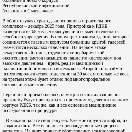
больнице и нового корпуса
Республиканской инфекционной
больницы в Сыктывкаре.
В обоих случаях срок сдачи основного строительного
комплекса – декабрь 2025 года. Пристройка к РДКБ
возводится на 68 мест, чтобы увеличить вместительность
лечебного учреждения. В новом трехэтажном здании, которое
соединяется с главным корпусом больницы крытой галереей,
разместятся несколько отделений. На первом этаже –
лекарственный отдел, отделения гипербарической
оксигенации (метод насыщения пациента кислородом под
высоким давлением –
прим. ред.
) и медицинской
паллиативной помощи на восемь коек. Второй этаж займет
психоневрологическое отделение на 30 коек и столько же коек
на третьем этаже будет отдано под многопрофильное
онкологическое отделение.
Первичный прием больных, осмотр и госпитализация по-
прежнему будут проводиться в приемном отделении главного
корпуса РДКБ, так же, как и все основные медицинские
исследования и процедуры.
– В каждой палате свой санузел. Уже монтируются лифты, их
в здании пять. Все основные производственные процессы
запущены. На днях привезут оборудование для кислородной