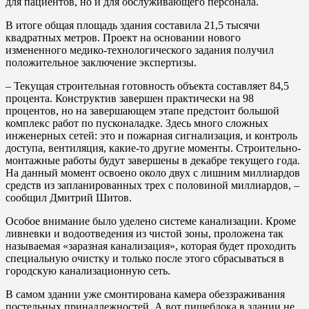
для пациентов, но и для обслуживающего персонала.
В итоге общая площадь здания составила 21,5 тысячи
квадратных метров. Проект на основании нового
измененного медико-технологического задания получил
положительное заключение экспертизы.
– Текущая строительная готовность объекта составляет 84,5
процента. Конструктив завершен практически на 98
процентов, но на завершающем этапе предстоит большой
комплекс работ по пусконаладке. Здесь много сложных
инженерных сетей: это и пожарная сигнализация, и контроль
доступа, вентиляция, какие-то другие моменты. Строительно-
монтажные работы будут завершены в декабре текущего года.
На данный момент освоено около двух с лишним миллиардов
средств из запланированных трех с половиной миллиардов, –
сообщил Дмитрий Шитов.
Особое внимание было уделено системе канализации. Кроме
ливневки и водоотведения из чистой зоны, проложена так
называемая «заразная канализация», которая будет проходить
специальную очистку и только после этого сбрасываться в
городскую канализационную сеть.
В самом здании уже смонтирована камера обеззраживания
постельных принадлежностей. А вот пищеблока в здании не