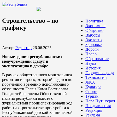
Строительство – по
Политика
Экономика
графику
Общество
Выборы
Экология
Здоровье
Автор:
Редактор
26.06.2025
Дороги
Право
Новые здания республиканских
Образование
медучреждений сдадут в
Наука
эксплуатацию в декабре
История
Городская среда
В рамках общественного мониторинга
Технологии
ремонтов и строек, который ведется по
ЖКХ
поручению временно исполняющего
Культура
обязанности Главы Коми Ростислава
Спорт
Гольдштейна, члены Общественной
Туризм
палаты республики вместе с
Пера.Путь героя
журналистами проинспектировали ход
Поздравления
работ на строительстве пристройки к
Редакция
Республиканской детской клинической
Реклама