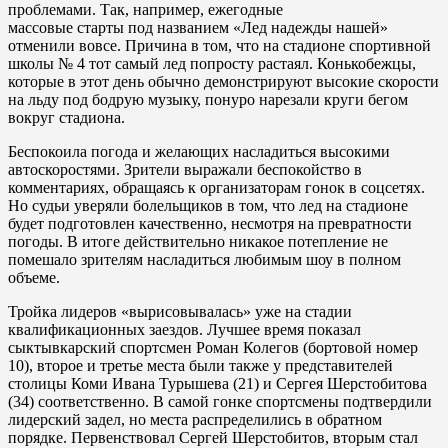
проблемами. Так, например, ежегодные
массовые старты под названием «Лед надежды нашей»
отменили вовсе. Причина в том, что на стадионе спортивной
школы № 4 тот самый лед попросту растаял. Конькобежцы,
которые в этот день обычно демонстрируют высокие скорости
на льду под бодрую музыку, понуро нарезали круги бегом
вокруг стадиона.
Беспокоила погода и желающих насладиться высокими
автоскоростями. Зрители выражали беспокойство в
комментариях, обращаясь к организаторам гонок в соцсетях.
Но судьи уверяли болельщиков в том, что лед на стадионе
будет подготовлен качественно, несмотря на превратности
погоды. В итоге действительно никакое потепление не
помешало зрителям насладиться любимым шоу в полном
объеме.
Тройка лидеров «вырисовывалась» уже на стадии
квалификационных заездов. Лучшее время показал
сыктывкарский спортсмен Роман Колегов (бортовой номер
10), второе и третье места были также у представителей
столицы Коми Ивана Турышева (21) и Сергея Шерстобитова
(34) соответственно. В самой гонке спортсмены подтвердили
лидерский задел, но места распределились в обратном
порядке. Первенствовал Сергей Шерстобитов, вторым стал