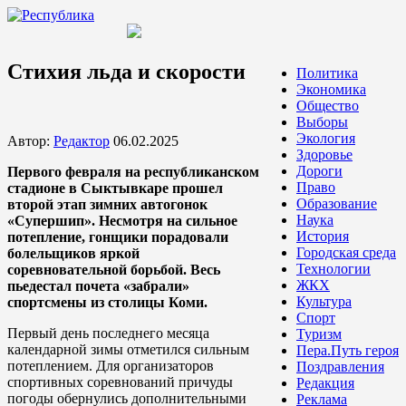
Стихия льда и скорости
Политика
Экономика
Общество
Выборы
Экология
Автор:
Редактор
06.02.2025
Здоровье
Дороги
Первого февраля на республиканском
Право
стадионе в Сыктывкаре прошел
Образование
второй этап зимних автогонок
Наука
«Супершип». Несмотря на сильное
История
потепление, гонщики порадовали
Городская среда
болельщиков яркой
Технологии
соревновательной борьбой. Весь
ЖКХ
пьедестал почета «забрали»
Культура
спортсмены из столицы Коми.
Спорт
Первый день последнего месяца
Туризм
календарной зимы отметился сильным
Пера.Путь героя
потеплением. Для организаторов
Поздравления
спортивных соревнований причуды
Редакция
погоды обернулись дополнительными
Реклама