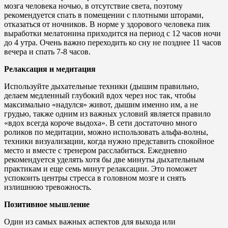
мозга человека ночью, в отсутствие света, поэтому
рекомендуется спать в помещении с плотными шторами,
отказаться от ночников. В норме у здорового человека пик
выработки мелатонина приходится на период с 12 часов ночи
до 4 утра. Очень важно переходить ко сну не позднее 11 часов
вечера и спать 7-8 часов.
Релаксация и медитация
Используйте дыхательные техники (дышим правильно,
делаем медленный глубокий вдох через нос так, чтобы
максимально «надулся» живот, дышим именно им, а не
грудью, также одним из важных условий является правило
«вдох всегда короче выдоха». В сети достаточно много
роликов по медитации, можно использовать альфа-волны,
техники визуализации, когда нужно представить спокойное
место и вместе с тренером расслабиться. Ежедневно
рекомендуется уделять хотя бы две минуты дыхательным
практикам и еще семь минут релаксации. Это поможет
успокоить центры стресса в головном мозге и снять
излишнюю тревожность.
Позитивное мышление
Один из самых важных аспектов для выхода или