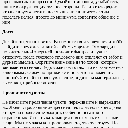
профилактики депрессии. Думайте о хорошем, улыбайтесь,
ищите в окружающих лучшие стороны. Если кто-то рядом
«транслирует» негативное мышление и ничего с этим
поделать нельзя, просто до минимума сократите общение с
ним.
Досуг
Делайте то, что нравится. Вспомните свои увлечения и хобби.
Найдите время для занятий любимым делом. Это зарядит
положительной энергией, позволит быстрее и лучше
отдохнуть после тяжелого трудового дня, отвлечет от забот и
дурных мыслей. Обратите внимание на то хобби, которым
занимаетесь сейчас. Ведь может быть так, что вы занимаетесь
«любимым делом» по привычке и пора что-то поменять.
Попробуйте найти новое увлечение, ходите на мастер-классы,
выставки, пробные занятия.
Проявляйте чувства
Не избегайте проявления чувств, переживайте и выражайте
их. Люди, страдающие депрессией, часто имеют своего рода
«табу» на проявление эмоций, особенно негативно
окрашенных. Испытывать эмоции и выражать их – разные
вещи. Мы не можем контролировать то, что чувствуем. Но
можем и должны контролировать выражение чувств, не