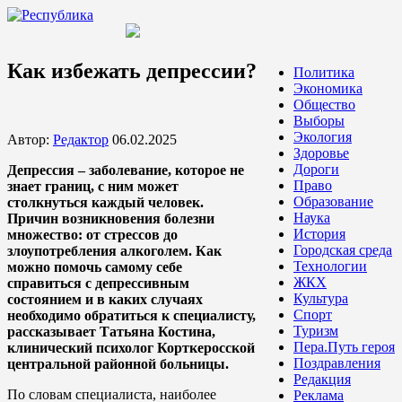
Как избежать депрессии?
Политика
Экономика
Общество
Выборы
Экология
Автор:
Редактор
06.02.2025
Здоровье
Дороги
Депрессия – заболевание, которое не
Право
знает границ, с ним может
Образование
столкнуться каждый человек.
Наука
Причин возникновения болезни
История
множество: от стрессов до
Городская среда
злоупотребления алкоголем. Как
Технологии
можно помочь самому себе
ЖКХ
справиться с депрессивным
Культура
состоянием и в каких случаях
Спорт
необходимо обратиться к специалисту,
Туризм
рассказывает Татьяна Костина,
Пера.Путь героя
клинический психолог Корткеросской
Поздравления
центральной районной больницы.
Редакция
По словам специалиста, наиболее
Реклама