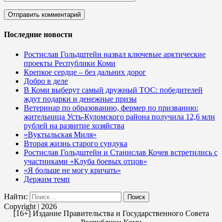
Последние новости
Ростислав Гольдштейн назвал ключевые арктические
проекты Республики Коми
Крепкое сердце – без дальних дорог
Добро в деле
В Коми выберут самый дружный ТОС: победителей
ждут подарки и денежные призы
Ветеринар по образованию, фермер по призванию:
жительница Усть-Куломского района получила 12,6 млн
рублей на развитие хозяйства
«Вуктыльская Миля»
Вторая жизнь старого сундука
Ростислав Гольдштейн и Станислав Кочев встретились с
участниками «Клуба боевых отцов»
«Я больше не могу кричать»
Держим темп
Найти:
Copyright | 2026
[16+] Издание Правительства и Государственного Совета