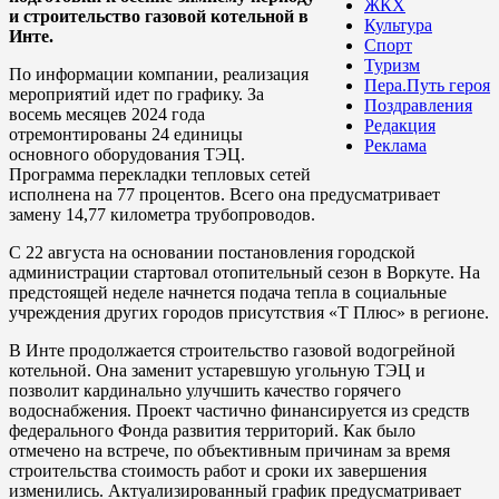
ЖКХ
и строительство газовой котельной в
Культура
Инте.
Спорт
Туризм
По информации компании, реализация
Пера.Путь героя
мероприятий идет по графику. За
Поздравления
восемь месяцев 2024 года
Редакция
отремонтированы 24 единицы
Реклама
основного оборудования ТЭЦ.
Программа перекладки тепловых сетей
исполнена на 77 процентов. Всего она предусматривает
замену 14,77 километра трубопроводов.
С 22 августа на основании постановления городской
администрации стартовал отопительный сезон в Воркуте. На
предстоящей неделе начнется подача тепла в социальные
учреждения других городов присутствия «Т Плюс» в регионе.
В Инте продолжается строительство газовой водогрейной
котельной. Она заменит устаревшую угольную ТЭЦ и
позволит кардинально улучшить качество горячего
водоснабжения. Проект частично финансируется из средств
федерального Фонда развития территорий. Как было
отмечено на встрече, по объективным причинам за время
строительства стоимость работ и сроки их завершения
изменились. Актуализированный график предусматривает