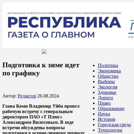
Подготовка к зиме идет
Политика
Экономика
по графику
Общество
Выборы
Экология
Здоровье
Автор:
Редактор
26.08.2024
Дороги
Право
Глава Коми Владимир Уйба провел
Образование
рабочую встречу с генеральным
Наука
директором ПАО «Т Плюс»
История
Александром Вилесовым. В ходе
Городская среда
встречи обсуждены вопросы
Технологии
подготовки к осенне-зимнему периоду