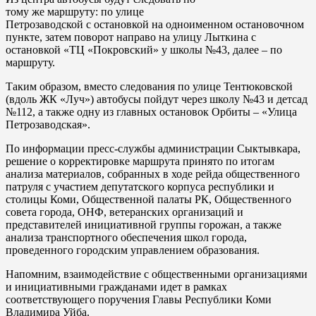
тому же маршруту: по улице
Петрозаводской с остановкой на одноименном остановочном
пункте, затем поворот направо на улицу Лыткина с
остановкой «ТЦ «Покровский» у школы №43, далее – по
маршруту.
Таким образом, вместо следования по улице Тентюковской
(вдоль ЖК «Луч») автобусы пойдут через школу №43 и детсад
№112, а также одну из главных остановок Орбиты – «Улица
Петрозаводская».
По информации пресс-службы администрации Сыктывкара,
решение о корректировке маршрута принято по итогам
анализа материалов, собранных в ходе рейда общественного
патруля с участием депутатского корпуса республики и
столицы Коми, Общественной палаты РК, Общественного
совета города, ОНФ, ветеранских организаций и
представителей инициативной группы горожан, а также
анализа транспортного обеспечения школ города,
проведенного городским управлением образования.
Напомним, взаимодействие с общественными организациями
и инициативными гражданами идет в рамках
соответствующего поручения Главы Республики Коми
Владимира Уйба.