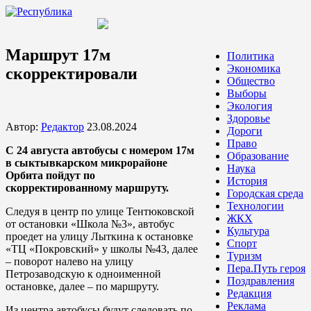
Маршрут 17м
Политика
Экономика
скорректировали
Общество
Выборы
Экология
Здоровье
Автор:
Редактор
23.08.2024
Дороги
Право
С 24 августа автобусы с номером 17м
Образование
в сыктывкарском микрорайоне
Наука
Орбита пойдут по
История
скорректированному маршруту.
Городская среда
Технологии
Следуя в центр по улице Тентюковской
ЖКХ
от остановки «Школа №3», автобус
Культура
проедет на улицу Лыткина к остановке
Спорт
«ТЦ «Покровский» у школы №43, далее
Туризм
– поворот налево на улицу
Пера.Путь героя
Петрозаводскую к одноименной
Поздравления
остановке, далее – по маршруту.
Редакция
Реклама
Из центра автобусы будут следовать по