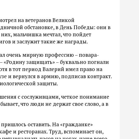
мотрел на ветеранов Великой
здничной обстановке, в День Победы: они в
них, мальчишка мечтал, что пойдет
гов и заслужит такие же награды.
вал очень мирную профессию – повара-
 – «Родину защищать» – буквально погнали
Хотя в тот период Валерий имел право на
сузе и вернулся в армию, подписав контракт.
биологической защиты.
тношения с сослуживцами, четкое понимание
 бывает, что люди не держат свое слово, а в
 пришлось оставить. На «гражданке»
кафе и ресторанах. Труд, вспоминает он,
четырнадцать часов на ногах, чаще всего