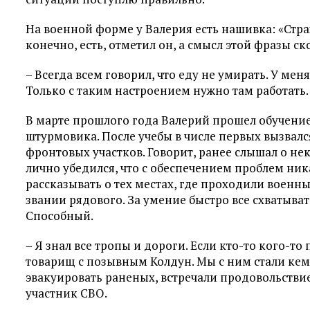
На военной форме у Валерия есть нашивка: «Страх
конечно, есть, отметил он, а смысл этой фразы с
– Всегда всем говорил, что еду не умирать. У мен
Только с таким настроением нужно там работать.
В марте прошлого года Валерий прошел обучение
штурмовика. После учебы в числе первых вызвалс
фронтовых участков. Говорит, ранее слышал о н
лично убедился, что с обеспечением проблем ника
рассказывать о тех местах, где проходили военны
звании рядового. За умение быстро все схватыва
Способный.
– Я знал все тропы и дороги. Если кто-то кого-то
товарищ с позывным Колдун. Мы с ним стали ке
эвакуировать раненых, встречали продовольствие
участник СВО.