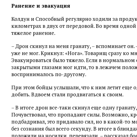
Ранение и эвакуация
Колдун и Способный регулярно ходили за продук
километрах в двух от передовой. Во время одно
тяжелое ранение.
– Дрон скинул на меня гранату, – вспоминает он
уже не мог. Крикнул: «Нога». Товарищ сразу ко 
Эвакуироваться было тяжело. Если в нормальном 
закрытыми глазами мог идти, то в лежачем полож
воспринималось по-другому.
При этом бойцы услышали, что к ним летит еще о
добить. Вдвоем стали продвигаться к своим.
– В итоге дрон все-таки скинул еще одну гранат
Почувствовал, что пропадают силы. Возможно, к
подбадривал, это придавало сил, но в какой-то 
без сознания был всего секунду. В итоге в блин
положили на носилки, перевязали, – рассказал бо