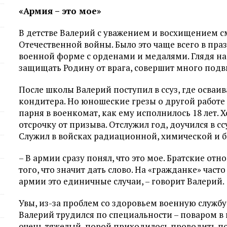
«Армия – это мое»
В детстве Валерий с уважением и восхищением с
Отечественной войны. Было это чаще всего в пра
военной форме с орденами и медалями. Глядя на 
защищать Родину от врага, совершит много подви
После школы Валерий поступил в ссуз, где осваи
кондитера. Но юношеские грезы о другой работе
парня в военкомат, как ему исполнилось 18 лет. 
отсрочку от призыва. Отслужил год, доучился в с
Служил в войсках радиационной, химической и 
– В армии сразу понял, что это мое. Братские о
того, что значит дать слово. На «гражданке» часто
армии это единичные случаи, – говорит Валерий.
Увы, из-за проблем со здоровьем военную службу
Валерий трудился по специальности – поваром в 
очень тяжелый, порой приходилось проводить по 