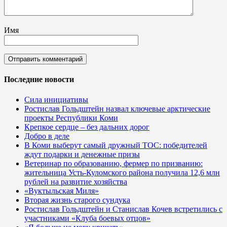
Имя
Последние новости
Сила инициативы
Ростислав Гольдштейн назвал ключевые арктические
проекты Республики Коми
Крепкое сердце – без дальних дорог
Добро в деле
В Коми выберут самый дружный ТОС: победителей
ждут подарки и денежные призы
Ветеринар по образованию, фермер по призванию:
жительница Усть-Куломского района получила 12,6 млн
рублей на развитие хозяйства
«Вуктыльская Миля»
Вторая жизнь старого сундука
Ростислав Гольдштейн и Станислав Кочев встретились с
участниками «Клуба боевых отцов»