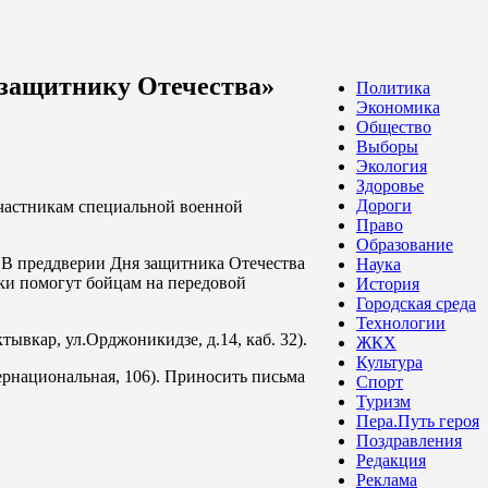
 защитнику Отечества»
Политика
Экономика
Общество
Выборы
Экология
Здоровье
Дороги
частникам специальной военной
Право
Образование
. В преддверии Дня защитника Отечества
Наука
ики помогут бойцам на передовой
История
Городская среда
Технологии
ывкар, ул.Орджоникидзе, д.14, каб. 32).
ЖКХ
Культура
ернациональная, 106). Приносить письма
Спорт
Туризм
Пера.Путь героя
Поздравления
Редакция
Реклама