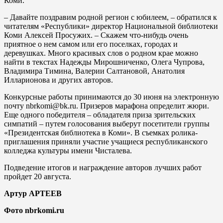
Коми.
– Давайте поздравим родной регион с юбилеем, – обратился к
читателям «Республики» директор Национальной библиотеки
Коми Алексей Просужих. – Скажем что-нибудь очень
приятное о нем самом или его поселках, городах и
деревушках. Много красивых слов о родном крае можно
найти в текстах Надежды Мирошниченко, Олега Чупрова,
Владимира Тимина, Валерии Салтановой, Анатолия
Илларионова и других авторов.
Конкурсные работы принимаются до 30 июня на электронную
почту nbrkomi@bk.ru. Призеров марафона определит жюри.
Еще одного победителя – обладателя приза зрительских
симпатий – путем голосования выберут посетители группы
«Президентская библиотека в Коми». В съемках ролика-
приглашения приняли участие учащиеся республиканского
колледжа культуры имени Чисталева.
Подведение итогов и награждение авторов лучших работ
пройдет 20 августа.
Артур АРТЕЕВ
Фото nbrkomi.ru