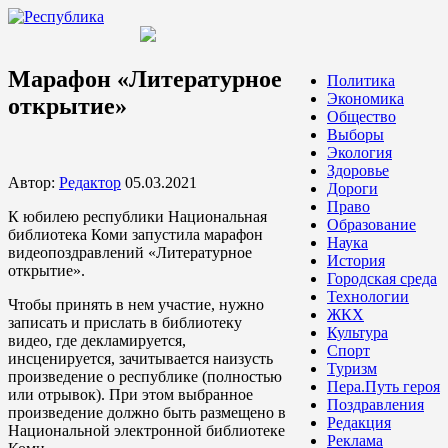
Марафон «Литературное
Политика
Экономика
открытие»
Общество
Выборы
Экология
Здоровье
Автор:
Редактор
05.03.2021
Дороги
Право
К юбилею республики Национальная
Образование
библиотека Коми запустила марафон
Наука
видеопоздравлений «Литературное
История
открытие».
Городская среда
Технологии
Чтобы принять в нем участие, нужно
ЖКХ
записать и прислать в библиотеку
Культура
видео, где декламируется,
Спорт
инсценируется, зачитывается наизусть
Туризм
произведение о республике (полностью
Пера.Путь героя
или отрывок). При этом выбранное
Поздравления
произведение должно быть размещено в
Редакция
Национальной электронной библиотеке
Реклама