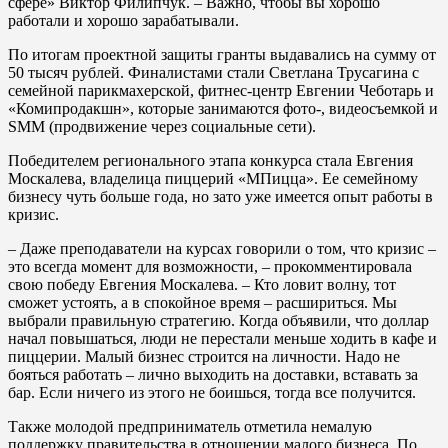
сфере» Виктор Филипчук. – Важно, чтобы вы хорошо
работали и хорошо зарабатывали.
По итогам проектной защиты гранты выдавались на сумму от
50 тысяч рублей. Финалистами стали Светлана Трусагина с
семейной парикмахерской, фитнес-центр Евгении Чеботарь и
«Комипродакшн», которые занимаются фото-, видеосъемкой и
SMM (продвижение через социальные сети).
Победителем регионального этапа конкурса стала Евгения
Москалева, владелица пиццерий «МПицца». Ее семейному
бизнесу чуть больше года, но зато уже имеется опыт работы в
кризис.
– Даже преподаватели на курсах говорили о том, что кризис –
это всегда момент для возможности, – прокомментировала
свою победу Евгения Москалева. – Кто ловит волну, тот
сможет устоять, а в спокойное время – расшириться. Мы
выбрали правильную стратегию. Когда объявили, что доллар
начал повышаться, люди не перестали меньше ходить в кафе и
пиццерии. Малый бизнес строится на личности. Надо не
бояться работать – лично выходить на доставки, вставать за
бар. Если ничего из этого не боишься, тогда все получится.
Также молодой предприниматель отметила немалую
поддержку правительства в отношении малого бизнеса. По