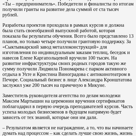
«Ты – предприниматель». Победители и финалисты по итогам
получили гранты на развитие дела суммой от ста тысяч
рублей.
Разработка проектов проходила в рамках курсов и должна
была стать своеобразной выпускной работой, которая
показала бы результаты обучения. Всего было представлено 13
планов, но только четыре получили грантовую поддержку. За
«Сыктывкарский завод металлоконструкций» для
изготовления по индивидуальным заказам теплиц, беседок и
навесов Елене Каргапольцевой вручили 100 тысяч. На
развитие инфраструктуры своих родных городов такую же
сумму получили Людмила Пономарева с парком активного
отдыха в Ухте и Кристина Виноградова с антикинотеатром в
Печоре. Социальный бизнес в лице Александра Кронштатова
заслужил уже 200 тысяч на прачечную в Микуне.
Заместитель руководителя агентства по делам молодежи
Максим Мартышин на церемонии вручения сертификатов
поблагодарил в первую очередь преподавателей курсов. Часть
успеха молодых бизнесменов в будущем напрямую будет
зависеть от тех знаний, которые они им дали.
– Результатом является не награждение, а то, что вы начинаете
думать над процессом – как сделать лучше свою жизнь, жизнь