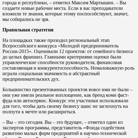
города и республики, – отметил Максим Мартышин. – Вы
создаете новые рабочие места. Если в вас преподаватели
вложили те знания, которые этому поспособствуют, значит,
мы собирались не зря.
Правильная стратегия
На площадках также проходил региональный этап
Всероссийского конкурса «Молодой предприниматель
России-2015». Оценивали 12 проектов: от семейного бизнеса
до целых франшиз. Главными критериями оценки были
управленческие способности руководителя, финансовая
составляющая и конкурентоспособность. Немаловажную роль
играли социальная значимость и абстрактный
предпринимательских дух.
Большинство презентованных проектов вовсе ими не были –
они уже имели реальное воплощение, как бренд коми фаст-
фуда или автосервис. Конкурс эти участники использовали
для того, чтобы дать своему бизнесу шанс не заглохнуть на
полпути к мечте или расшириться.
– Вы – это сегодня. Вы – это будущее, – отметил один из
экспертов программы, представитель «Фонда содействия
развитию малых форм предприятий в научно-технической