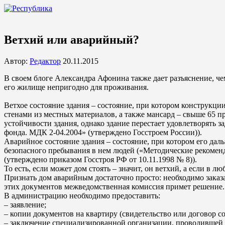
Ветхий или аварийный?
Автор:
Редактор
20.11.2015
В своем блоге Александра Афонина также дает разъяснение, чем 
его жилище непригодно для проживания.
Ветхое состояние здания – состояние, при котором конструкци
стенами из местных материалов, а также мансард – свыше 65 
устойчивости здания, однако здание перестает удовлетворят
фонда. МДК 2-04.2004» (утверждено Госстроем России)).
Аварийное состояние здания – состояние, при котором его да
безопасного пребывания в нем людей («Методические рекомен
(утверждено приказом Госстроя РФ от 10.11.1998 № 8)).
То есть, если может дом стоять – значит, он ветхий, а если в 
Признать дом аварийным достаточно просто: необходимо заказа
этих документов межведомственная комиссия примет решение.
В администрацию необходимо предоставить:
– заявление;
– копии документов на квартиру (свидетельство или договор с
– заключение специализированной организации, проводившей 