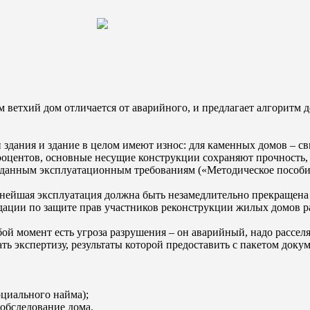
ветхий дом отличается от аварийного, и предлагает алгоритм дей
и здания и здание в целом имеют износ: для каменных домов – с
процентов, основные несущие конструкции сохраняют прочность,
ь заданным эксплуатационным требованиям («Методическое посо
льнейшая эксплуатация должна быть незамедлительно прекращена
дации по защите прав участников реконструкции жилых домов 
любой момент есть угроза разрушения – он аварийный, надо рассел
ть экспертизу, результаты которой предоставить с пакетом док
оциального найма);
обследование дома.