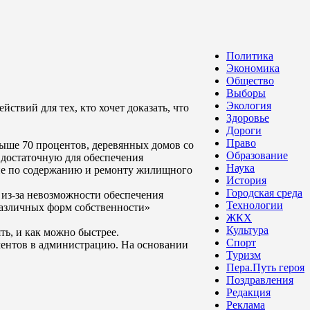
Политика
Экономика
Общество
Выборы
Экология
ствий для тех, кто хочет доказать, что
Здоровье
Дороги
Право
выше 70 процентов, деревянных домов со
Образование
 достаточную для обеспечения
Наука
бие по содержанию и ремонту жилищного
История
Городская среда
 из-за невозможности обеспечения
Технологии
различных форм собственности»
ЖКХ
Культура
ять, и как можно быстрее.
Спорт
ументов в администрацию. На основании
Туризм
Пера.Путь героя
Поздравления
Редакция
Реклама