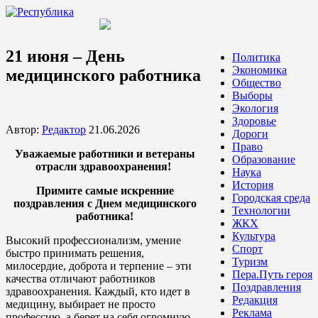
21 июня – День
Политика
Экономика
медицинского работника
Общество
Выборы
Экология
Здоровье
Автор:
Редактор
21.06.2026
Дороги
Право
Уважаемые работники и ветераны
Образование
отрасли здравоохранения!
Наука
История
Примите самые искренние
Городская среда
поздравления с Днем медицинского
Технологии
работника!
ЖКХ
Культура
Высокий профессионализм, умение
Спорт
быстро принимать решения,
Туризм
милосердие, доброта и терпение – эти
Пера.Путь героя
качества отличают работников
Поздравления
здравоохранения. Каждый, кто идет в
Редакция
медицину, выбирает не просто
Реклама
профессию, а берет на себя огромную