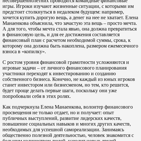
несовершеннолетних проводятся командные финансовые
игры. Игроки изучают жизненные ситуации, с которыми им
предстоит столкнуться в недалеком будущем: например,
хочется купить дорогую вещь, а денег на нее не хватает. Елена
Манаенкова объяснила, что зачастую эта вещь – просто мечта.
А для того, чтобы мечта стала явью, она должна превратиться
в финансовую цель, и для ее достижения составляется
финансовый план с расчетом необходимой суммы, срока, к
которому она должна быть накоплена, размером ежемесячного
взноса в «копилку».
С ростом уровня финансовой грамотности усложняются и
игровые задачи – от личного финансового планирования
участники переходят к инвестированию и созданию
собственного бизнеса. Конечно, не каждый из юных игроков
станет инвестором или бизнесменом, но тем, кто решится,
будет проще делать первые шаги, поскольку они уже
попробовали себя в этих ролях.
Как подчеркнула Елена Манаенкова, волонтер финансового
просвещения не только отдает, но и получает: опыт
публичных выступлений, развитие лидерских качеств,
повышение социальных навыков и многих других качеств,
необходимых для успешной самореализации. Занимаясь
общественно полезной деятельностью, человек знакомится с
большим количеством людей, находит новых друзей,