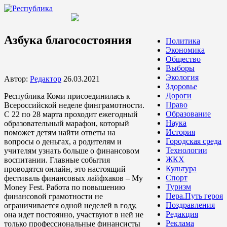
Азбука благосостояния
Политика
Экономика
Общество
Выборы
Экология
Автор:
Редактор
26.03.2021
Здоровье
Дороги
Республика Коми присоединилась к
Право
Всероссийской неделе финграмотности.
Образование
С 22 по 28 марта проходит ежегодный
Наука
образовательный марафон, который
История
поможет детям найти ответы на
Городская среда
вопросы о деньгах, а родителям и
Технологии
учителям узнать больше о финансовом
ЖКХ
воспитании. Главные события
Культура
проводятся онлайн, это настоящий
Спорт
фестиваль финансовых лайфхаков – My
Туризм
Money Fest. Работа по повышению
Пера.Путь героя
финансовой грамотности не
Поздравления
ограничивается одной неделей в году,
Редакция
она идет постоянно, участвуют в ней не
Реклама
только профессиональные финансисты