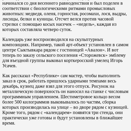
начинался со дня весеннего равноденствия и был поделен в
соответствии с биологическими ритмами промысловых
животных: медведя, оленя, горностая, росомахи, лося, выдры,
лисицы, белки и куницы. Отсчет велся против часовой
стрелки с помощью косых насечек – «недель», каждая из
которых составляла четверо суток.
Календарь уже воспроизводился на скульптурных
композициях. Например, такой арт-объект установлен в самом
центре Сыктывкара рядом с гостиницей «Авалон». И вот
теперь по заказу сельского поселения «Сторожевск» эмблему
для въездной группы выковал корткеросский умелец Игорь
Усачев.
Как рассказал «Республике» сам мастер, чтобы выполнить
заказ в срок, работать пришлось ударными темпами весь
декабрь, кузнец даже взял для этого отпуск. Рисунок на
металлическую поверхность он наносил на станке с числовым
программным управлением. Шестиметровое кольцо весом
более 500 килограммов выковывалось по частям, сборка
которых производилась на улице – во дворе рядом с кузницей.
Кроме того, рядом с «календарем» появятся три стенда, они
практически уже готовы и будут установлены в ближайшее
время.