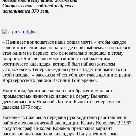
нового года неслучайно: 2016-й для
Сторожевска – юбилейный, селу
исполняется 370 лет.
– Начинает воплощаться наша общая мечта – чтобы каждое
село и поселение имело на въезде свою эмблему. Сторожевск
стал одним из первых, кто основательно подошел к этому
вопросу. Они сделали композицию с изображением
охотничьего календаря, который был найден жителем
Сторожевска. Теперь въездная группа будет напоминать об
этой находке, – рассказал «Республике» глава администрации
Корткеросского района Василий Гончаренко.
Напомним, бронзовое кольцо с изображением девяти
промысловых животных нашел на берегу Вычегды
десятиклассник Николай Латкин. Было это теперь уже в
далеком 1975 году.
Находка тут же была передана руководителю работавшей в
районе археологической экспедиции Климу Королеву. В 1987
году этнограф Николай Конаков предложил вариант
расшифровки символов календаря. Год у древних коми