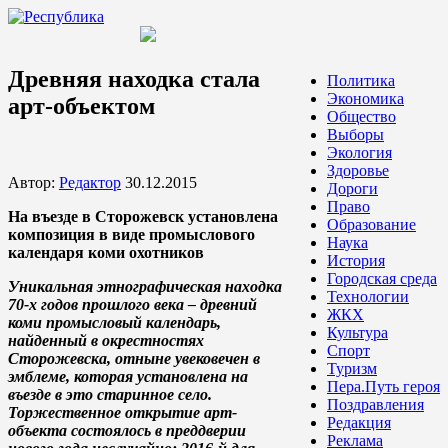
Древняя находка стала
Политика
Экономика
арт-объектом
Общество
Выборы
Экология
Здоровье
Автор:
Редактор
30.12.2015
Дороги
Право
На въезде в Сторожевск установлена
Образование
композиция в виде промыслового
Наука
календаря коми охотников
История
Городская среда
Уникальная этнографическая находка
Технологии
70-х годов прошлого века – древний
ЖКХ
коми промысловый календарь,
Культура
найденный в окрестностях
Спорт
Сторожевска, отныне увековечен в
Туризм
эмблеме, которая установлена на
Пера.Путь героя
въезде в это старинное село.
Поздравления
Торжественное открытие арт-
Редакция
объекта состоялось в преддверии
Реклама