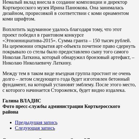
Немалый вклад внесла в создание композиции и директор
Корткеросского музея Ирина Панюкова. Она занималась
дизайном, прорисовкой в соответствии с коми орнаментом
коми шрифтом.
Воплотить задуманное удалось благодаря тому, что этот
проект победил в грантовом конкурсе
«Этноинициатива-2015». Сумма гранта – 150 тысяч рублей.
На церемонии открытия арт-объекта почетное право сдернуть
покрывало со стелы было предоставлено сыну того самого
Николая Латкина, который обнаружил бронзовый артефакт, –
Николаю Николаевичу Латкину.
Между тем в таком виде въездная группа простоит не очень
долго – летом следующего года будет изготовлен бетонный
фундамент, на который установят эмблему. После этого место,
с которого начинается Сторожевск, будет видно издалека.
Галина ВЛАДИС
Фото пресс-службы администрации Корткеросского
района
Предыдущая запись
Следующая запись