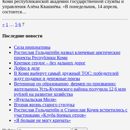
Коми республиканской академии государственной службы и
управления Алёна Квашнёва. «В понедельник, 14 апреля,
состоится…
«
1
…
5
6
7
Последние новости
Сила инициативы
Ростислав Гольдштейн назвал ключевые арктические
проекты Республики Коми
Крепкое сердце – без дальних дорог
Добро в деле
В Коми выберут самый дружный ТОС: победителей
ждут подарки и денежные призы
Ветеринар по образованию, фермер по призванию:
жительница Усть-Куломского района получила 12,6 млн
рублей на развитие хозяйства
«Вуктыльская Миля»
Вторая жизнь старого сундука
Ростислав Гольдштейн и Станислав Кочев встретились с
участниками «Клуба боевых отцов»
«Я больше не могу кричать»