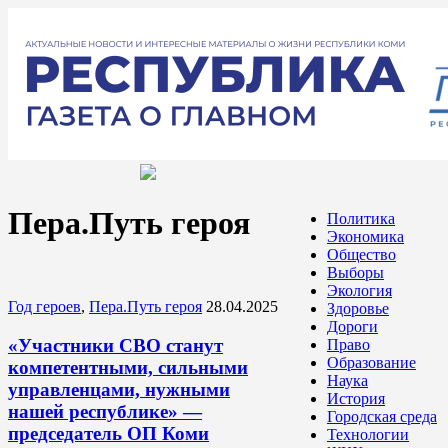
Пера.Путь героя
Политика
Экономика
Общество
Выборы
Экология
Год героев
,
Пера.Путь героя
28.04.2025
Здоровье
Дороги
«Участники СВО станут
Право
Образование
компетентными, сильными
Наука
управленцами, нужными
История
нашей республике» —
Городская среда
председатель ОП Коми
Технологии