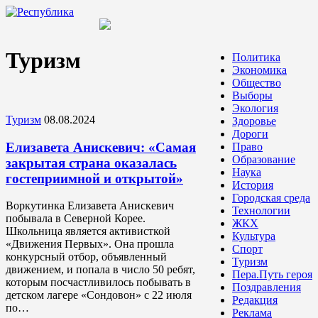
Туризм
Политика
Экономика
Общество
Выборы
Экология
Туризм
08.08.2024
Здоровье
Дороги
Елизавета Анискевич: «Самая
Право
Образование
закрытая страна оказалась
Наука
гостеприимной и открытой»
История
Городская среда
Воркутинка Елизавета Анискевич
Технологии
побывала в Северной Корее.
ЖКХ
Школьница является активисткой
Культура
«Движения Первых». Она прошла
Спорт
конкурсный отбор, объявленный
Туризм
движением, и попала в число 50 ребят,
Пера.Путь героя
которым посчастливилось побывать в
Поздравления
детском лагере «Сондовон» с 22 июля
Редакция
по…
Реклама