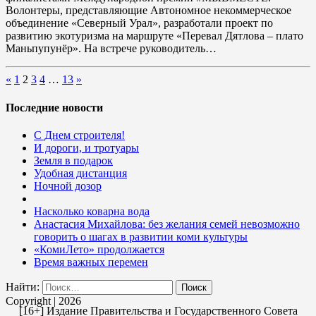
Волонтеры, представляющие Автономное некоммерческое
объединение «Северный Урал», разработали проект по
развитию экотуризма на маршруте «Перевал Дятлова – плато
Маньпупунёр». На встрече руководитель…
«
1
2
3
4
…
13
»
Последние новости
С Днем строителя!
И дороги, и тротуары
Земля в подарок
Удобная дистанция
Ночной дозор
Насколько коварна вода
Анастасия Михайлова: без желания семей невозможно
говорить о шагах в развитии коми культуры
«КомиЛето» продолжается
Время важных перемен
Найти:
Copyright | 2026
[16+] Издание Правительства и Государственного Совета