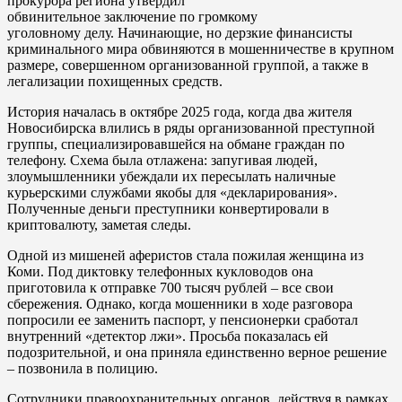
прокурора региона утвердил
обвинительное заключение по громкому
уголовному делу. Начинающие, но дерзкие финансисты
криминального мира обвиняются в мошенничестве в крупном
размере, совершенном организованной группой, а также в
легализации похищенных средств.
История началась в октябре 2025 года, когда два жителя
Новосибирска влились в ряды организованной преступной
группы, специализировавшейся на обмане граждан по
телефону. Схема была отлажена: запугивая людей,
злоумышленники убеждали их пересылать наличные
курьерскими службами якобы для «декларирования».
Полученные деньги преступники конвертировали в
криптовалюту, заметая следы.
Одной из мишеней аферистов стала пожилая женщина из
Коми. Под диктовку телефонных кукловодов она
приготовила к отправке 700 тысяч рублей – все свои
сбережения. Однако, когда мошенники в ходе разговора
попросили ее заменить паспорт, у пенсионерки сработал
внутренний «детектор лжи». Просьба показалась ей
подозрительной, и она приняла единственно верное решение
– позвонила в полицию.
Сотрудники правоохранительных органов, действуя в рамках