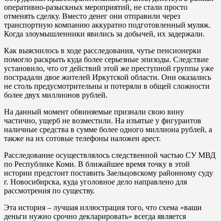
оперативно-разыскных мероприятий, не стали просто
отменять сделку. Вместо денег они отправили через
транспортную компанию аккуратно подготовленный муляж.
Когда злоумышленники явились за добычей, их задержали.
Как выяснилось в ходе расследования, чутье пенсионерки
помогло раскрыть куда более серьезные эпизоды. Следствие
установило, что от действий этой же преступной группы уже
пострадали двое жителей Иркутской области. Они оказались
не столь предусмотрительны и потеряли в общей сложности
более двух миллионов рублей.
На данный момент обвиняемые признали свою вину
частично, ущерб не возместили. На изъятые у фигурантов
наличные средства в сумме более одного миллиона рублей, а
также на их сотовые телефоны наложен арест.
Расследование осуществлялось следственной частью СУ МВД
по Республике Коми. В ближайшее время точку в этой
истории предстоит поставить Заельцовскому районному суду
г. Новосибирска, куда уголовное дело направлено для
рассмотрения по существу.
Эта история – лучшая иллюстрация того, что схема «ваши
деньги нужно срочно декларировать» всегда является