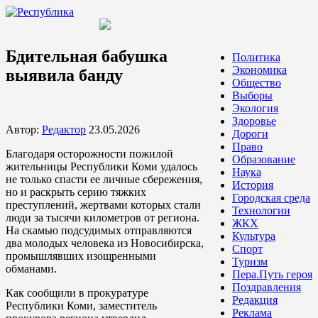
Бдительная бабушка
Политика
Экономика
выявила банду
Общество
Выборы
Экология
Здоровье
Автор:
Редактор
23.05.2026
Дороги
Право
Благодаря осторожности пожилой
Образование
жительницы Республики Коми удалось
Наука
не только спасти ее личные сбережения,
История
но и раскрыть серию тяжких
Городская среда
преступлений, жертвами которых стали
Технологии
люди за тысячи километров от региона.
ЖКХ
На скамью подсудимых отправляются
Культура
два молодых человека из Новосибирска,
Спорт
промышлявших изощренными
Туризм
обманами.
Пера.Путь героя
Поздравления
Как сообщили в прокуратуре
Редакция
Республики Коми, заместитель
Реклама