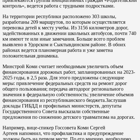
привлекаются группы инициативных граждан «Родительский
контроль», ведется работа с трудными подростками.
На территории республики расположено 303 школы,
разработаны 209 маршрутов, по которым осуществляется
перевозка детей к месту учебы. Из 3156 километров дорог,
задействованных в движении школьных автобусов, почти 740
км имеют те или иные замечания. Больше всего проблем
выявлено в Удорском и Сыктывдинском районе. В обоих
районах ведется планомерная работа и уже заметна
положительная динамика.
Минстрой Коми считает необходимым увеличить объем
финансирования дорожных работ, запланированных на 2023-
2025 годы, в 2,5 раза. Для этого предложены следующие
меры: привлечение федеральных средств на ремонт дорог
общего пользования; передача автодорог регионального
значения в федеральную собственность; увеличение объемов
финансирования из республиканского бюджета.Заслушав
доклады ГИБДД и профильных министерств, депутаты
Государственного Совета высказали собственные
предложения по снижению детского травматизма на дорогах.
Например, вице-спикер Госсовета Коми Сергей
Артеев напомнил, что профилактика и предупреждение
должны быть на первом месте. По его мнению, необходимо