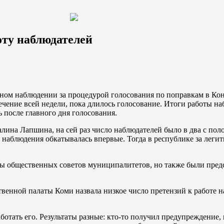
ту наблюдателей
нном наблюдении за процедурой голосования по поправкам в Ко
течение всей недели, пока длилось голосование. Итоги работы н
 после главного дня голосования.
лина Лапшина, на сей раз число наблюдателей было в два с пол
о наблюдения обкатывалась впервые. Тогда в республике за лег
ы общественных советов муниципалитетов, но также были пред
венной палаты Коми назвала низкое число претензий к работе н
отать его. Результаты разные: кто-то получил предупреждение, 