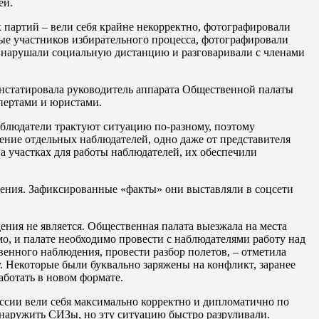
ей.
партий – вели себя крайне некорректно, фотографировали
ные участников избирательного процесса, фотографировали
и нарушали социальную дистанцию и разговаривали с членами
онстатировала руководитель аппарата Общественной палаты
спертами и юристами.
аблюдатели трактуют ситуацию по-разному, поэтому
дение отдельных наблюдателей, одно даже от представителя
 участках для работы наблюдателей, их обеспечили
ения. Зафиксированные «факты» они выставляли в соцсети
ения не является. Общественная палата выезжала на места
мо, и палате необходимо провести с наблюдателями работу над
нного наблюдения, провести разбор полетов, – отметила
. Некоторые были буквально заряжены на конфликт, заранее
аботать в новом формате.
ссии вели себя максимально корректно и дипломатично по
наружить СИЗы, но эту ситуацию быстро разруливали.