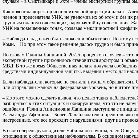
случаям – в Сыктывкаре и Ухте – члены экспертной группы б
Как пояснила директор исполнительной дирекции палаты Алекс
членов и председателя УИК, не уведомив их об этом и без их 
крупным планом голосующих, нарушая тайну голосования. Жало
УИК на повышенных тонах, создавая межличностный конфлик
– Наблюдатель должен быть спокоен и объективен. Поэтому вс
Коми. – Но при этом такое решение далось трудно и было приня
По словам Галины Лапшиной, 20-25 процентов случаев – это н
экспертной группе приходилось становиться арбитром и объясн
МВД. В то же время Общественная палата получала сообщения 
средствами индивидуальной защиты, выделили место для набл
Были наблюдатели, которые не считали нужным обращаться в 
или отправляли жалобу на федеральный уровень, но в итоге пр
– Из этого можно сделать вывод, что целью таких наблюдателе
разбираться в этих ситуациях и обнаруживала, что это не нар
ошибками. Галина Анисимовна Лапшина выступила с инициатив
Александра Афонина. – Более 20 наблюдателей представляли о
настроенные, что все проходит с нарушениями, идут на прово
В свою очередь руководитель мобильной группы, член Общест
отношению к общественным наблюдателям. В основном нарушен