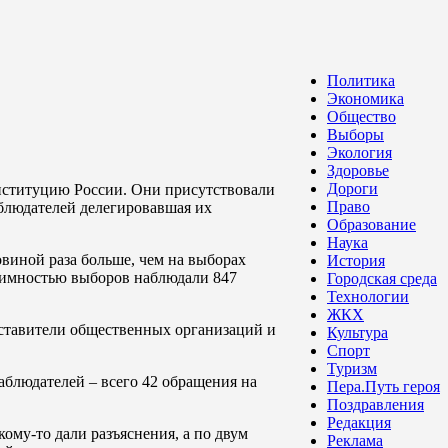
Политика
Экономика
Общество
Выборы
Экология
Здоровье
Дороги
нституцию России. Они присутствовали
Право
аблюдателей делегировавшая их
Образование
Наука
овиной раза больше, чем на выборах
История
итимностью выборов наблюдали 847
Городская среда
Технологии
ЖКХ
ставители общественных организаций и
Культура
Спорт
Туризм
аблюдателей – всего 42 обращения на
Пера.Путь героя
Поздравления
Редакция
кому-то дали разъяснения, а по двум
Реклама