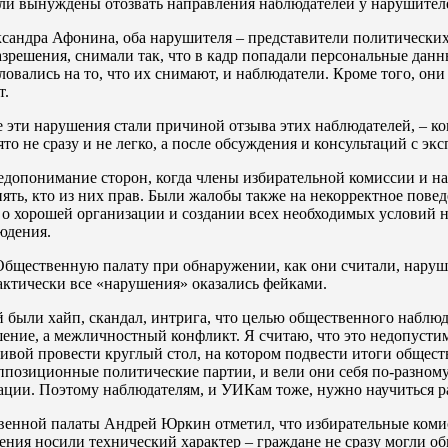
ыли вынуждены отозвать направления наблюдателей у нарушител
андра Афонина, оба нарушителя – представители политических 
разрешения, снимали так, что в кадр попадали персональные дан
вались на то, что их снимают, и наблюдатели. Кроме того, он
т.
е эти нарушения стали причиной отзыва этих наблюдателей, – к
то не сразу и не легко, а после обсуждения и консультаций с эк
едопонимание сторон, когда члены избирательной комиссии и н
ять, кто из них прав. Были жалобы также на некорректное пове
о хорошей организации и создании всех необходимых условий на
юдения.
Общественную палату при обнаружении, как они считали, наруш
актически все «нарушения» оказались фейками.
й были хайп, скандал, интрига, что целью общественного наблюд
ушение, а межличностный конфликт. Я считаю, что это недопусти
ой провести круглый стол, на котором подвести итоги обществе
ппозиционные политические партии, и вели они себя по-разному
кации. Поэтому наблюдателям, и УИКам тоже, нужно научиться р
венной палаты Андрей Юркин отметил, что избирательные коми
ия носили технический характер – граждане не сразу могли об