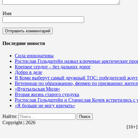
Имя
Последние новости
Сила инициативы
Ростислав Гольдштейн назвал ключевые арктические пр
Крепкое сердце – без дальних дорог
Добро в деле
В Коми выберут самый дружный ТОС: победителей ждут
Ветеринар по образованию, фермер по призванию: житель
«Вуктыльская Миля»
Вторая жизнь старого сундука
Ростислав Гольдштейн и Станислав Кочев встретились с
«Я больше не могу кричать»
Найти:
Copyright | 2026
[16+