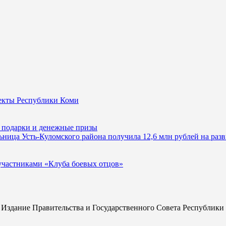
оекты Республики Коми
 подарки и денежные призы
ница Усть-Куломского района получила 12,6 млн рублей на разв
 участниками «Клуба боевых отцов»
] Издание Правительства и Государственного Совета Республики