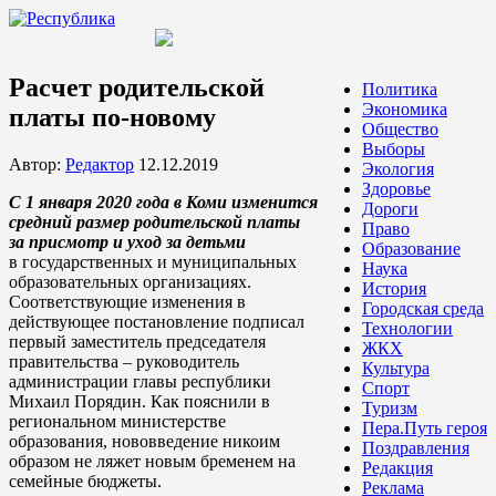
Расчет родительской
Политика
Экономика
платы по-новому
Общество
Выборы
Автор:
Редактор
12.12.2019
Экология
Здоровье
С 1 января 2020 года в Коми изменится
Дороги
средний размер родительской платы
Право
за присмотр и уход за детьми
Образование
в государственных и муниципальных
Наука
образовательных организациях.
История
Соответствующие изменения в
Городская среда
действующее постановление подписал
Технологии
первый заместитель председателя
ЖКХ
правительства – руководитель
Культура
администрации главы республики
Спорт
Михаил Порядин. Как пояснили в
Туризм
региональном министерстве
Пера.Путь героя
образования, нововведение никоим
Поздравления
образом не ляжет новым бременем на
Редакция
семейные бюджеты.
Реклама