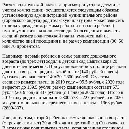
Расчет родительской платы за присмотр и уход за детьми, с
учетом компенсации, осуществляется следующим образом:
установленную администрацией муниципального района
(городского округа) родительскую плату (она может зависеть
от вида учреждения, режима работы и возраста ребенка)
нужно умножить на количество дней посещения и вычесть
средний размер родительской платы, умноженный на
количество дней посещения и на размер компенсации (30, 50
или 70 процентов).
Например, первый ребенок в семье раннего дошкольного
возраста (до трех лет) ходил в детский сад Сыктывкара 20
дней в течение месяца. При установленной в столице региона
для этого возраста родительской плате (140 рублей в день)
бухгалтерия начислит: 140х20=2800 рублей. С учетом
среднего размера платы (в 2019 году – 95,5 рубля, с 2020 года
вырастет до 139,5 рубля) размер компенсации составит 573
рубля (2019 год) и 837 рублей (с 1 января 2020 года). Итого в
2019 году родители заплатят 2800-573=2227 рублей, а в 2020-
м с учетом повышения среднего размера платы – 1963 рубля
(2800-837).
Или, допустим, второй ребенок в семье дошкольного возраста
(с трех до семи лет) 20 дней ходил в детский сад Сыктывкара.
В этом случае родительская плата, установленная столичной