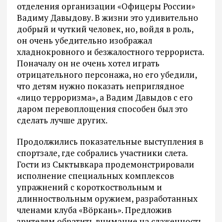
отделения организации «Офицеры России»
Вадиму Давыдову. В жизни это удивительно
добрый и чуткий человек, но, войдя в роль,
он очень убедительно изображал
хладнокровного и безжалостного террориста.
Поначалу он не очень хотел играть
отрицательного персонажа, но его убедили,
что детям нужно показать неприглядное
«лицо терроризма», а Вадим Давыдов с его
даром перевоплощения способен был это
сделать лучше других.
Продолжились показательные выступления в
спортзале, где собрались участники слета.
Гости из Сыктывкара продемонстрировали
исполнение специальных комплексов
упражнений с короткоствольным и
длинноствольным оружием, разработанных
членами клуба «Вöркань». Предложив
зрителям обратить внимание на слаженность