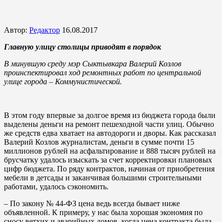
Автор:
Редактор
16.08.2017
Главную улицу столицы приводят в порядок
В минувшую среду мэр Сыктывкара Валерий Козлов
проинспектировал ход ремонтных работ по центральной
улице города – Коммунистической.
В этом году впервые за долгое время из бюджета города были
выделены деньги на ремонт пешеходной части улиц. Обычно
же средств едва хватает на автодороги и дворы. Как рассказал
Валерий Козлов журналистам, деньги в сумме почти 15
миллионов рублей на асфальтирование и 888 тысяч рублей на
брусчатку удалось изыскать за счет корректировки плановых
цифр бюджета. По ряду контрактов, начиная от приобретения
мебели в детсады и заканчивая большими строительными
работами, удалось сэкономить.
– По закону № 44-ФЗ цена ведь всегда бывает ниже
объявленной. К примеру, у нас была хорошая экономия по
сносу ветхих и аварийных домов, когда цена контракта была