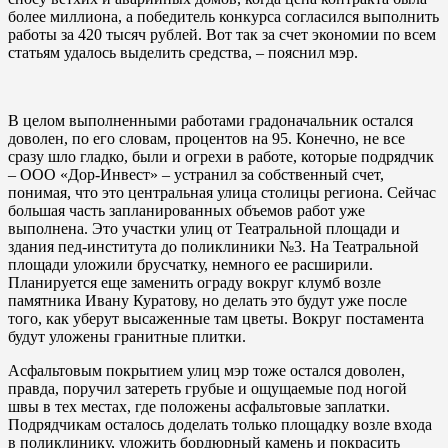
более миллиона, а победитель конкурса согласился выполнить
работы за 420 тысяч рублей. Вот так за счет экономии по всем
статьям удалось выделить средства, – пояснил мэр.
В целом выполненными работами градоначальник остался
доволен, по его словам, процентов на 95. Конечно, не все
сразу шло гладко, были и огрехи в работе, которые подрядчик
– ООО «Дор-Инвест» – устранил за собственный счет,
понимая, что это центральная улица столицы региона. Сейчас
большая часть запланированных объемов работ уже
выполнена. Это участки улиц от Театральной площади и
здания пед-института до поликлиники №3. На Театральной
площади уложили брусчатку, немного ее расширили.
Планируется еще заменить ограду вокруг клумб возле
памятника Ивану Куратову, но делать это будут уже после
того, как уберут высаженные там цветы. Вокруг постамента
будут уложены гранитные плитки.
Асфальтовым покрытием улиц мэр тоже остался доволен,
правда, поручил затереть грубые и ощущаемые под ногой
швы в тех местах, где положены асфальтовые заплатки.
Подрядчикам осталось доделать только площадку возле входа
в поликлинику, уложить бордюрный камень и покрасить