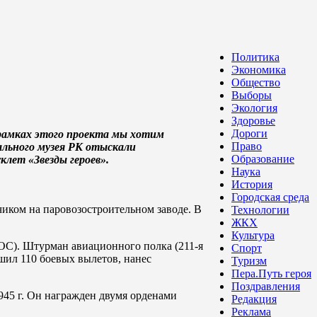
Политика
Экономика
Общество
Выборы
Экология
Здоровье
Дороги
 рамках этого проекта мы хотим
Право
ального музея РК отыскали
Образование
лет «Звезды героев».
Наука
История
Городская среда
тчиком на паровозостроительном заводе. В
Технологии
ЖКХ
Культура
УОС). Штурман авиационного полка (211-я
Спорт
шил 110 боевых вылетов, нанес
Туризм
Пера.Путь героя
Поздравления
945 г. Он награжден двумя орденами
Редакция
Реклама