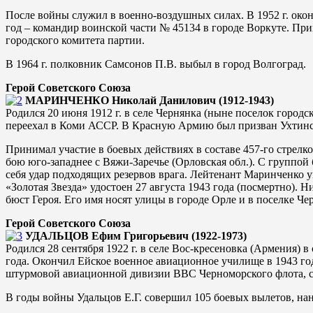
После войны служил в военно-воздушных силах. В 1952 г. око
год – командир воинской части № 45134 в городе Воркуте. При
городского комитета партии.
В 1964 г. полковник Самсонов П.В. выбыл в город Волгоград.
Герой Советского Союза
МАРИНЧЕНКО Николай Данилович (1912-1943)
Родился 20 июня 1912 г. в селе Чернянка (ныне поселок городск
переехал в Коми АССР. В Красную Армию был призван Ухтинск
Принимал участие в боевых действиях в составе 457-го стрелко
бою юго-западнее с Вяжи-Заречье (Орловская обл.). С группой 
себя удар подходящих резервов врага. Лейтенант Маринченко у
«Золотая Звезда» удостоен 27 августа 1943 года (посмертно).
бюст Героя. Его имя носят улицы в городе Орле и в поселке Че
Герой Советского Союза
УДАЛЬЦОВ Ефим Григорьевич (1922-1973)
Родился 28 сентября 1922 г. в селе Вос-кресеновка (Армения) 
года. Окончил Ейское военное авиационное училище в 1943 го
штурмовой авиационной дивизии ВВС Черноморского флота, ст
В годы войны Удальцов Е.Г. совершил 105 боевых вылетов, на