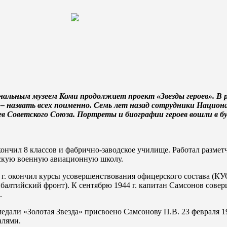
нальным музеем Коми продолжает проект «Звезды героев». В
– назвать всех поименно. Семь лет назад сотрудники Национ
 Советского Союза. Портреты и биографии героев вошли в бук
Окончил 8 классов и фабрично-заводское училище. Работал разме
дскую военную авиационную школу.
 г. окончил курсы усовершенствования офицерского состава (К
балтийский фронт). К сентябрю 1944 г. капитан Самсонов совер
.
едали «Золотая Звезда» присвоено Самсонову П.В. 23 февраля 1
алями.