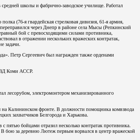
ов средней школы и фабрично-заводское училище. Работал
 полка (76-я гвардейская стрелковая дивизия, 61-я армия,
переправился через Днепр в районе села Мысы (Репкинский
 неравный бой с превосходящими силами противника,
ствовал в отражении нескольких вражеских контратак,
е задачи.
езда». Петр Сергеевич был награжден также орденами
 МВД Коми АССР.
отал лесорубом, электромонтером механизированного
ял на Калининском фронте. В должности помощника комвзвода
ецких захватчиков Белгорода и Харькова.
в с пятью бойцами отразил несколько контратак противника.
. В бою за деревню Лютеж первым ворвался в центр вражеской