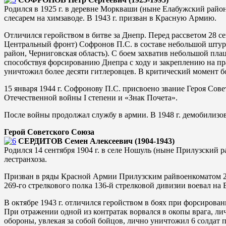
Родился в 1925 г. в деревне Моркваши (ныне Елабужский район
слесарем на химзаводе. В 1943 г. призван в Красную Армию.
Отличился геройством в битве за Днепр. Перед рассветом 28 сен
Центральный фронт) Софронов П.С. в составе небольшой штур
район, Черниговская область). С боем захватив небольшой пла
способствуя форсированию Днепра с ходу и закреплению на пр
уничтожил более десяти гитлеровцев. В критический момент б
15 января 1944 г. Софронову П.С. присвоено звание Героя Сов
Отечественной войны I степени и «Знак Почета».
После войны продолжал службу в армии. В 1948 г. демобилизо
Герой Советского Союза
СЕРДИТОВ Семен Алексеевич (1904-1943)
Родился 14 сентября 1904 г. в селе Ношуль (ныне Прилузский 
лестранхоза.
Призван в ряды Красной Армии Прилузским райвоенкоматом 24
269-го стрелкового полка 136-й стрелковой дивизии воевал на
В октябре 1943 г. отличился геройством в боях при форсирова
При отражении одной из контратак ворвался в окопы врага, л
обороны, увлекая за собой бойцов, лично уничтожил 6 солдат 