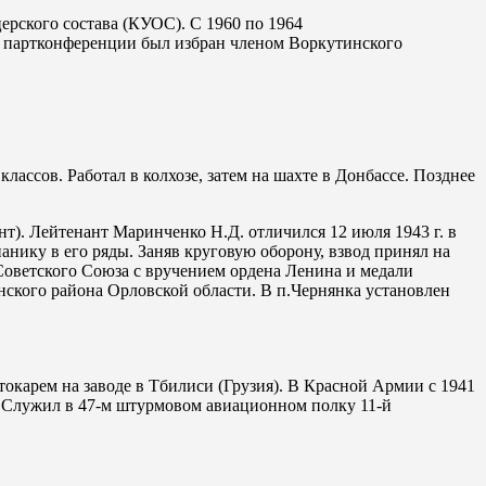
ерского состава (КУОС). С 1960 по 1964
II партконференции был избран членом Воркутинского
классов. Работал в колхозе, затем на шахте в Донбассе. Позднее
нт). Лейтенант Маринченко Н.Д. отличился 12 июля 1943 г. в
панику в его ряды. Заняв круговую оборону, взвод принял на
 Советского Союза с вручением ордена Ленина и медали
енского района Орловской области. В п.Чернянка установлен
токарем на заводе в Тбилиси (Грузия). В Красной Армии с 1941
. Служил в 47-м штурмовом авиационном полку 11-й