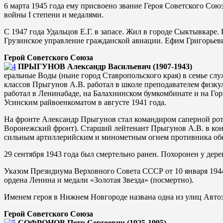
6 марта 1945 года ему присвоено звание Героя Советского Сою
войны I степени и медалями.
С 1947 года Удальцов Е.Г. в запасе. Жил в городе Сыктывкаре.
Грузинское управление гражданской авиации. Ефим Григорьеви
Герой Советского Союза
ПРЫГУНОВ Александр Васильевич (1907-1943)
еральные Воды (ныне город Ставропольского края) в семье служ
классов Прыгунов А.В. работал в школе преподавателем физку
работал в Ленинабаде, на Балахнинском бумкомбинате и на Гор
Усинским райвоенкоматом в августе 1941 года.
На фронте Александр Прыгунов стал командиром саперной роты
Воронежский фронт). Старший лейтенант Прыгунов А.В. в кон
сильным артиллерийским и минометным огнем противника обес
29 сентября 1943 года был смертельно ранен. Похоронен у де
Указом Президиума Верховного Совета СССР от 10 января 194
ордена Ленина и медали «Золотая Звезда» (посмертно).
Именем героя в Нижнем Новгороде названа одна из улиц Автоза
Герой Советского Союза
СОФРОНОВ Петр Сергеевич (1925-1995)