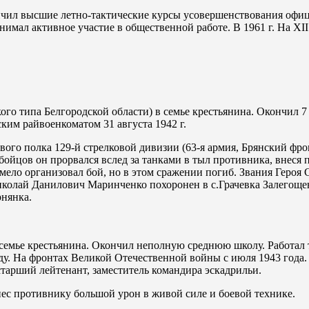
нчил высшие летно-тактические курсы усовершенствования офиц
нимал активное участие в общественной работе. В 1961 г. На Х
ого типа Белгородской области) в семье крестьянина. Окончил 7 
им райвоенкоматом 31 августа 1942 г.
вого полка 129-й стрелковой дивизии (63-я армия, Брянский фро
бойцов он прорвался вслед за танками в тыл противника, внеся 
мело организовал бой, но в этом сражении погиб. Звания Героя
 Николай Данилович Маринченко похоронен в с.Грачевка Залегощ
рнянка.
в семье крестьянина. Окончил неполную среднюю школу. Работал 
ду. На фронтах Великой Отечественной войны с июля 1943 года
арший лейтенант, заместитель командира эскадрильи.
нес противнику большой урон в живой силе и боевой технике.