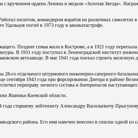
за с вручением ордена Ленина и медали «Золотая Звезда». Нагр
 Работал пилотом, командиром корабля на различных самолетах в
ч Удальцов погиб в 1973 году в авиакатастрофе.
ащего. Позднее семья жила в Костроме, а в 1921 году переехала
льтуры. В 1931 году поступил в Ленинградский институт инжене
ьковском автозаводе. В мае 1941 года поехал строить железную 
 28-го отдельного штурмового инженерно-саперного батальона 
це сентября 1943 года при форсировании Днепра в районе Вели
печил переправу личного состава и боеприпасов наступающих 
ревни Яшники Киевской области.
4 года старшему лейтенанту Александру Васильевичу Прыгунову
водского района. Его имя навечно внесено в списки одной из с