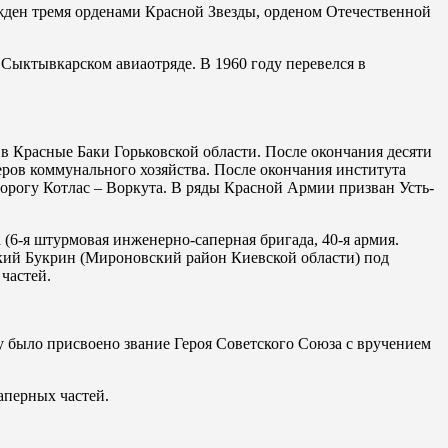
ажден тремя орденами Красной Звезды, орденом Отечественной
 Сыктывкарском авиаотряде. В 1960 году перевелся в
 в Красные Баки Горьковской области. После окончания десяти
ров коммунального хозяйства. После окончания института
дорогу Котлас – Воркута. В ряды Красной Армии призван Усть-
(6-я штурмовая инженерно-саперная бригада, 40-я армия.
кий Букрин (Мироновский район Киевской области) под
частей.
 было присвоено звание Героя Советского Союза с вручением
аперных частей.