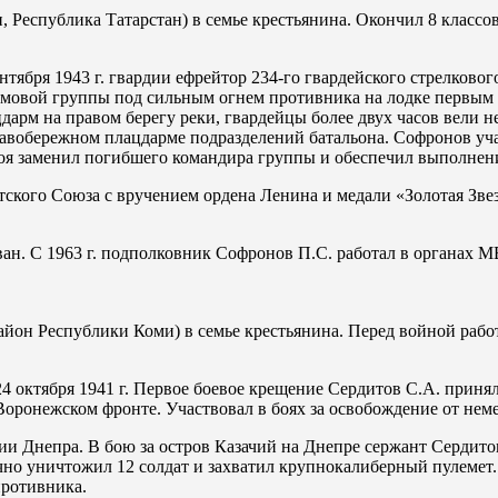
, Республика Татарстан) в семье крестьянина. Окончил 8 класс
тября 1943 г. гвардии ефрейтор 234-го гвардейского стрелкового
мовой группы под сильным огнем противника на лодке первым 
цдарм на правом берегу реки, гвардейцы более двух часов вели
авобережном плацдарме подразделений батальона. Софронов уча
оя заменил погибшего командира группы и обеспечил выполнени
етского Союза с вручением ордена Ленина и медали «Золотая Зв
ван. С 1963 г. подполковник Софронов П.С. работал в органах
район Республики Коми) в семье крестьянина. Перед войной раб
 октября 1941 г. Первое боевое крещение Сердитов С.А. прин
 Воронежском фронте. Участвовал в боях за освобождение от нем
нии Днепра. В бою за остров Казачий на Днепре сержант Сердито
ично уничтожил 12 солдат и захватил крупнокалиберный пулемет
противника.